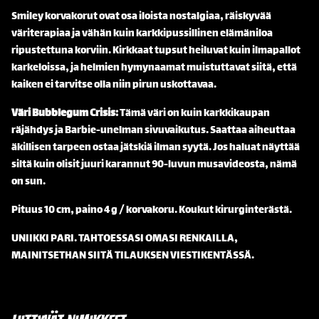
Smiley korvakorut ovat osa iloista nostalgiaa, räiskyvää
väriterapiaa ja vähän kuin karkkipussillinen elämäniloa
ripustettuna korviin. Kirkkaat tupsut heiluvat kuin ilmapallot
karkeloissa, ja helmien hymynaamat muistuttavat siitä, että
kaiken ei tarvitse olla niin pirun uskottavaa.
Väri Bubblegum Crisis:
Tämä väri on kuin karkkikaupan
räjähdys ja Barbie-unelman sivuvaikutus. Saattaa aiheuttaa
äkillisen tarpeen ostaa jätskiä ilman syytä. Jos haluat näyttää
siltä kuin olisit juuri karannut 90-luvun musavideosta, nämä
on sun.
Pituus 10 cm, paino 4 g / korvakoru. Koukut kirurginterästä.
UNIIKKI PARI. TAHTOESSASI OMASI RENKAILLA,
MAINITSETHAN SIITÄ TILAUKSEN VIESTIKENTÄSSÄ.