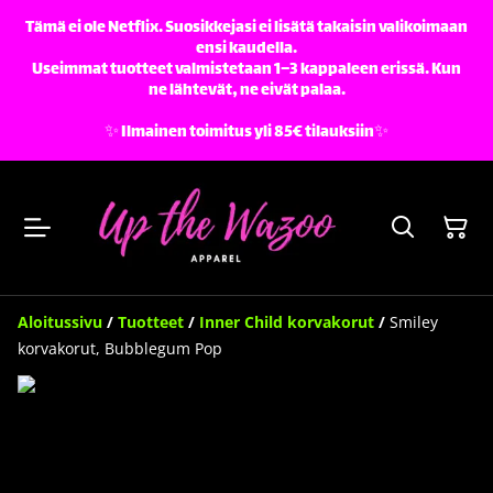
Tämä ei ole Netflix. Suosikkejasi ei lisätä takaisin valikoimaan
ensi kaudella.
Useimmat tuotteet valmistetaan 1–3 kappaleen erissä. Kun
ne lähtevät, ne eivät palaa.
✨️ Ilmainen toimitus yli 85€ tilauksiin✨️
Aloitussivu
/
Tuotteet
/
Inner Child korvakorut
/
Smiley
korvakorut, Bubblegum Pop