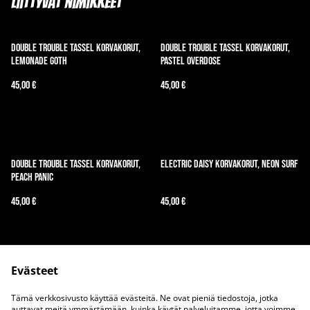
Liittyvät nimikkeet
Double trouble tassel korvakorut,
Double trouble tassel korvakorut,
lemonade goth
pastel overdose
45,00 €
45,00 €
Double trouble tassel korvakorut,
Electric daisy korvakorut, Neon Surf
Peach panic
45,00 €
45,00 €
Evästeet
Tämä verkkosivusto käyttää evästeitä. Ne ovat pieniä tiedostoja, jotka
auttavat meitä ymmärtämään, kuinka käytät palveluitamme, jotta voimme