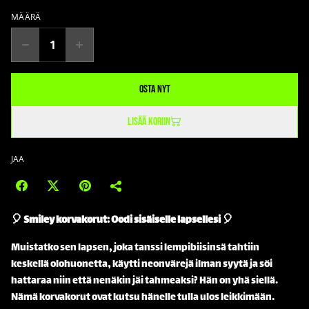
MÄÄRÄ
Osta nyt
Lisää koriin
JAA
🎈 Smiley korvakorut: Oodi sisäiselle lapsellesi 🎈
Muistatko sen lapsen, joka tanssi lempibiisinsä tahtiin
keskellä olohuonetta, käytti neonvärejä ilman syytä ja söi
hattaraa niin että nenäkin jäi tahmeaksi? Hän on yhä siellä.
Nämä korvakorut ovat kutsu hänelle tulla ulos leikkimään.