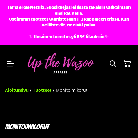
Tämä ei ole Netflix. Suosikkejasi ei lisätä takaisin valikoimaan
ensi kaudella.
Useimmat tuotteet valmistetaan 1–3 kappaleen erissä. Kun
ne lähtevät, ne eivät palaa.
✨️ Ilmainen toimitus yli 85€ tilauksiin✨️
Aloitussivu
/
Tuotteet
/
Monitoimikorut
Monitoimikorut