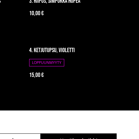
s
3. Riipus, simpukka hopea
10,00 €
4. Ketjutupsu, violetti
LOPPUUNMYYTY
15,00 €