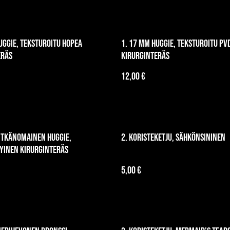
uggie, teksturoitu hopea
1. 17 mm huggie, teksturoitu PV
eräs
kirurginteräs
12,00 €
itkänomainen huggie,
2. Koristeketju, sähkönsininen
yinen kirurginteräs
5,00 €