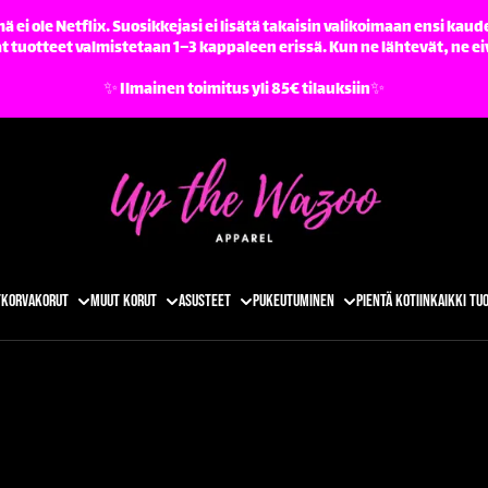
ä ei ole Netflix. Suosikkejasi ei lisätä takaisin valikoimaan ensi kaude
tuotteet valmistetaan 1–3 kappaleen erissä. Kun ne lähtevät, ne ei
✨️ Ilmainen toimitus yli 85€ tilauksiin✨️
t
Korvakorut
Muut korut
Asusteet
Pukeutuminen
Pientä kotiin
Kaikki tu