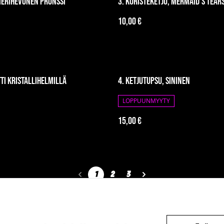
 merihevonen pronssi
3. Koristeketju, mermaid's tear
10,00 €
tti kristallihelmillä
4. Ketjutupsu, sininen
LOPPUUNMYYTY
15,00 €
1
2
3