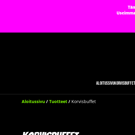
Täm
Useimmat 
Aloitussivu
Korvisbuffe
Aloitussivu
/
Tuotteet
/
Korvisbuffet