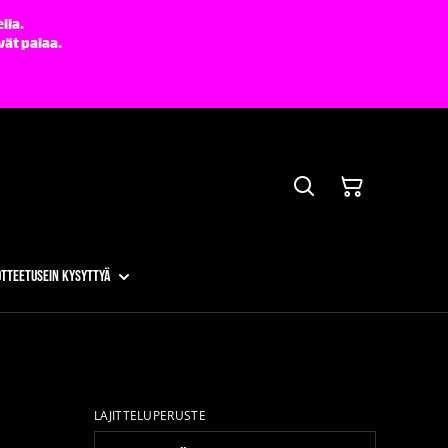
lla.
vät palaa.
otteet
Usein kysyttyä
LAJITTELUPERUSTE