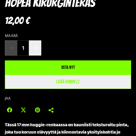
hopea kirurginteräs
12,00 €
MÄÄRÄ
Osta nyt
Lisää koriin
JAA
Tässä 17 mm huggie-renkaassa on kauniisti teksturoitu pinta,
joka tuo koruun elävyyttä ja kiinnostavia yksityiskohtia jo