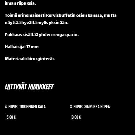
ilman riipuksia.
Toimii erinomaisesti Korvisbuffetin osien kanssa, mutta
näyttää hyvältä myös yksinään.
Pakkaus sisältää yhden rengasparin.
Halkaisija: 17 mm
Materiaali: kirurginteräs
Liittyvät nimikkeet
4. Riipus, trooppinen kala
3. Riipus, simpukka hopea
15,00 €
10,00 €