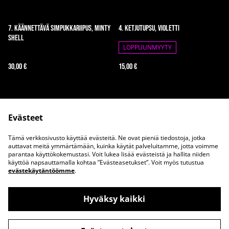
7. Käännettävä simpukkariipus, Minty
4. Ketjutupsu, violetti
Shell
LOPPUUNMYYTY
30,00 €
15,00 €
Evästeet
Tämä verkkosivusto käyttää evästeitä. Ne ovat pieniä tiedostoja, jotka
auttavat meitä ymmärtämään, kuinka käytät palveluitamme, jotta voimme
parantaa käyttökokemustasi. Voit lukea lisää evästeistä ja hallita niiden
Ota meihin yhteyttä
Juridiset ehdot
käyttöä napsauttamalla kohtaa ”Evästeasetukset”. Voit myös tutustua
evästekäytäntöömme
.
Tietosuojakäytäntö
Evästekäytäntö
Hyväksy kaikki