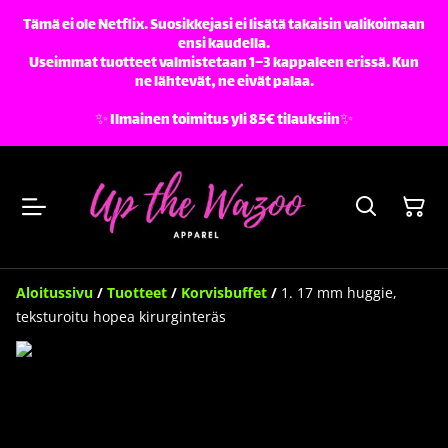
Tämä ei ole Netflix. Suosikkejasi ei lisätä takaisin valikoimaan
ensi kaudella.
Useimmat tuotteet valmistetaan 1–3 kappaleen erissä. Kun
ne lähtevät, ne eivät palaa.
✨️ Ilmainen toimitus yli 85€ tilauksiin✨️
Aloitussivu
/
Tuotteet
/
Korvisbuffet
/
1. 17 mm huggie,
teksturoitu hopea kirurginteräs