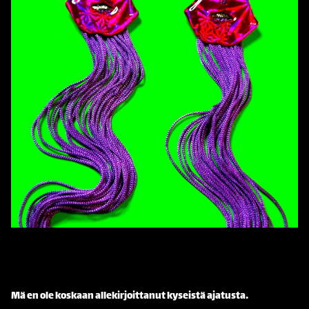
Mä en ole koskaan allekirjoittanut kyseistä ajatusta.