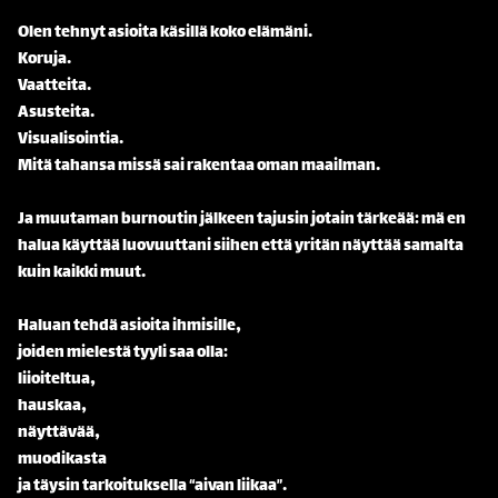
Olen tehnyt asioita käsillä koko elämäni.
Koruja.
Vaatteita.
Asusteita.
Visualisointia.
Mitä tahansa missä sai rakentaa oman maailman.
Ja muutaman burnoutin jälkeen tajusin jotain tärkeää: mä en
halua käyttää luovuuttani siihen että yritän näyttää samalta
kuin kaikki muut.
Haluan tehdä asioita ihmisille,
joiden mielestä tyyli saa olla:
liioiteltua,
hauskaa,
näyttävää,
muodikasta
ja täysin tarkoituksella “aivan liikaa”.