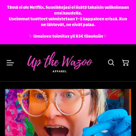
Tämä ei ole Netflix. Suosikkejasi ei lisätä takaisin valikoimaan
ensi kaudella.
Useimmat tuotteet valmistetaan 1–3 kappaleen erissä. Kun
ne lähtevät, ne eivät palaa.
✨️ Ilmainen toimitus yli 85€ tilauksiin✨️