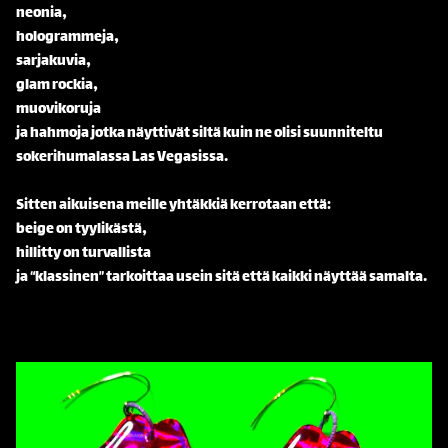
neonia,
hologrammeja,
sarjakuvia,
glam rockia,
muovikoruja
ja hahmoja jotka näyttivät siltä kuin ne olisi suunniteltu
sokerihumalassa Las Vegasissa.
Sitten aikuisena meille yhtäkkiä kerrotaan että:
beige on tyylikästä,
hillitty on turvallista
ja “klassinen” tarkoittaa usein sitä että kaikki näyttää samalta.