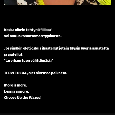
Koska oikein tehtynä “liikaa”
voi olla uskomattoman tyylikästä.
Jos sinäkin olet joskus ihastellut jotain täysin överiä asustetta
ja ajatellut:
“tarvitsen tuon välittömästi”
TERVETULOA, olet oikeassa paikassa.
More is more.
Less is a snore.
Choose Up the Wazoo!