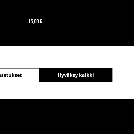
15,00 €
asetukset
Hyväksy kaikki
äntö
powered by