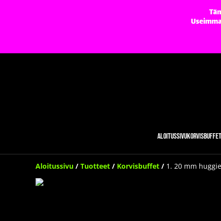
Täm
Useimmat 
Aloitussivu
Korvisbuffe
Aloitussivu
/
Tuotteet
/
Korvisbuffet
/
1. 20 mm huggie,