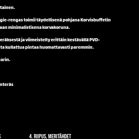
rtainen.
ie-rengas toimii täydellisenä pohjana Korvisbuffetin
senaan minimalistisena korvakoruna.
räksestä ja viimeistelty erittäin kestävällä PVD-
lista kullattua pintaa huomattavasti paremmin.
arin.
interäs
s
4. Riipus, meritähdet