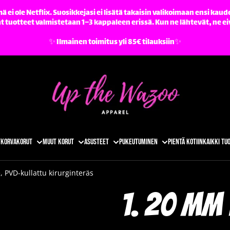
ä ei ole Netflix. Suosikkejasi ei lisätä takaisin valikoimaan ensi kaude
tuotteet valmistetaan 1–3 kappaleen erissä. Kun ne lähtevät, ne ei
✨️ Ilmainen toimitus yli 85€ tilauksiin✨️
t
Korvakorut
Muut korut
Asusteet
Pukeutuminen
Pientä kotiin
Kaikki tu
 PVD-kullattu kirurginteräs
1. 20 mm 