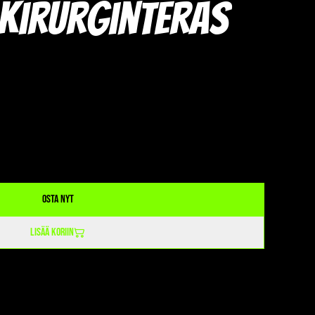
 kirurginteräs
Osta nyt
Lisää koriin