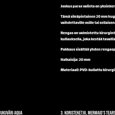
Joskus paras valinta on yksinke
Tämä sileäpintainen 20 mm hugg
vaihdettaville osille tai sellai
Rengas on valmistettu kirurginte
kullauksella, joka kestää taval
Pakkaus sisältää yhden rengasp
Halkaisija: 20 mm
Materiaali: PVD-kullattu kirurg
liukuväri aqua
3. Koristeketju, mermaid's tear