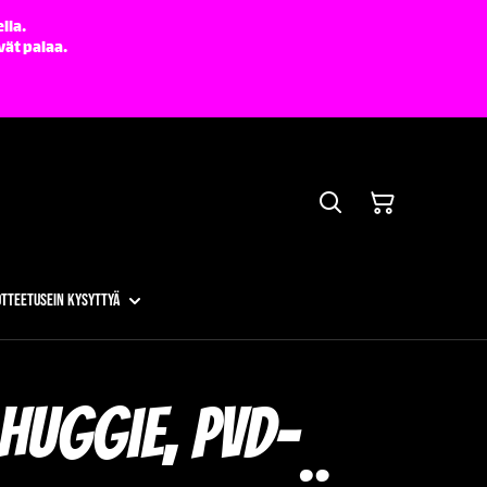
lla.
vät palaa.
otteet
Usein kysyttyä
huggie, PVD-