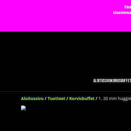
Täm
Useimmat 
Aloitussivu
Korvisbuffe
Aloitussivu
/
Tuotteet
/
Korvisbuffet
/
1. 20 mm huggie