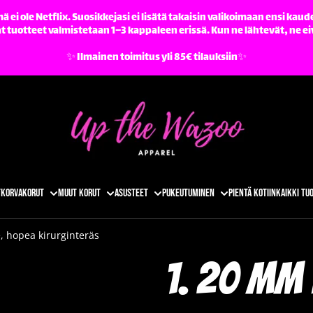
ä ei ole Netflix. Suosikkejasi ei lisätä takaisin valikoimaan ensi kaude
tuotteet valmistetaan 1–3 kappaleen erissä. Kun ne lähtevät, ne ei
✨️ Ilmainen toimitus yli 85€ tilauksiin✨️
t
Korvakorut
Muut korut
Asusteet
Pukeutuminen
Pientä kotiin
Kaikki tu
, hopea kirurginteräs
1. 20 mm