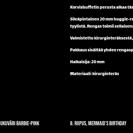
Korvisbuffetin perusta alkaa tä
Sileäpintainen 20 mm huggie-ren
tyylistä. Rengas toimii sellaisen
Valmistettu kirurginteräksestä, 
Pakkaus sisältää yhden rengasp
Halkaisija: 20 mm
Materiaali: kirurginteräs
liukuväri barbie-pink
8. Riipus, Mermaid's birthday