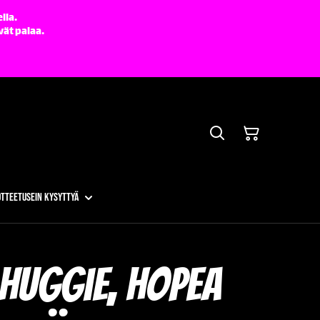
lla.
vät palaa.
otteet
Usein kysyttyä
 huggie, hopea