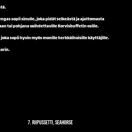
stä.
gas sopii sinulle, joka pidät selkeästä ja ajattomasta
aan tai pohjana vaihdettaville Korvisbuffetin osille.
joka sopii hyvin myös monille herkkäihoisille käyttäjille.
arin.
7. Riipussetti, Seahorse