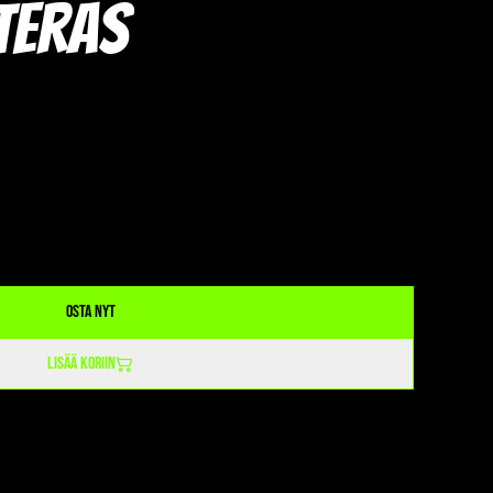
teräs
Osta nyt
Lisää koriin