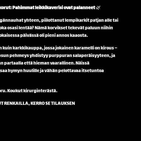
korut: Pahimmat leikkikaverisi ovat palanneet
🌿
gännauhat yhteen, piilottanut lempikarkit patjan alle tai
oka osasi lentää? Nämä korvikset tekevät paluun niihin
 jokaisessa päivässä oli pieni annos kaaosta.
 kuin karkkikauppa, jossa jokainen karamelli on kirous –
upsun pehmeys yhdistyy purppuran salaperäisyyteen, ja
n partaalla että hieman vaarallinen. Näissä
 saa hymyn huulille ja vähän pelottavaa itsetuntoa
oru. Koukut kirurginterästä.
UT RENKAILLA, KERRO SE TILAUKSEN