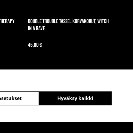
Therapy
Double trouble tassel korvakorut, Witch
in a Rave
45,00 €
asetukset
Hyväksy kaikki
äntö