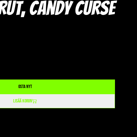
ut, candy curse
Osta nyt
Lisää koriin