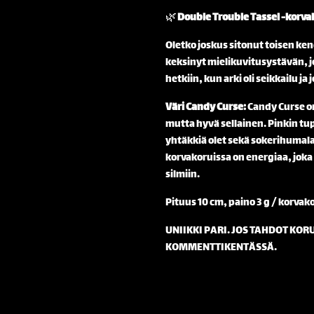
🌿
Double Trouble Tassel -korva
Oletko joskus sitonut toisen ken
keksinyt mielikuvitusystävän, j
hetkiin, kun arki oli seikkailu ja
Väri Candy Curse:
Candy Curse on
mutta hyvä sellainen. Pinkin t
yhtäkkiä olet sekä sokerihumala
korvakoruissa on energiaa, joka
silmiin.
Pituus 10 cm, paino 3 g / korvak
UNIIKKI PARI. JOS TAHDOT KOR
KOMMENTTIKENTÄSSÄ.