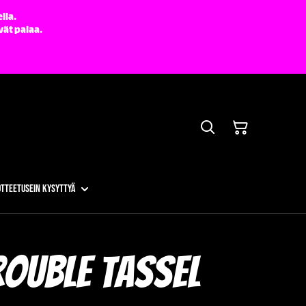
lla.
vät palaa.
otteet
Usein kysyttyä
rouble tassel