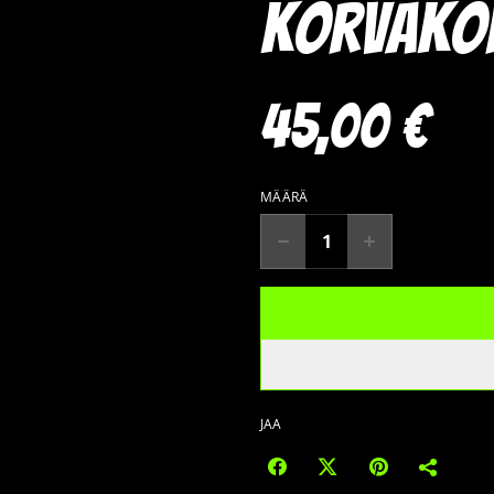
korvakor
45,00 €
MÄÄRÄ
JAA