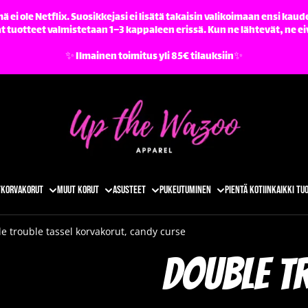
ä ei ole Netflix. Suosikkejasi ei lisätä takaisin valikoimaan ensi kaude
tuotteet valmistetaan 1–3 kappaleen erissä. Kun ne lähtevät, ne ei
✨️ Ilmainen toimitus yli 85€ tilauksiin✨️
t
Korvakorut
Muut korut
Asusteet
Pukeutuminen
Pientä kotiin
Kaikki tu
e trouble tassel korvakorut, candy curse
Double t