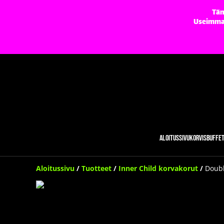
Täm
Useimmat 
Aloitussivu
Korvisbuffe
Aloitussivu
/
Tuotteet
/
Inner Child korvakorut
/
Doubl