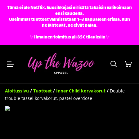
Tämä ei ole Netflix. Suosikkejasi ei lisätä takaisin valikoimaan
ensi kaudella.
Useimmat tuotteet valmistetaan 1–3 kappaleen erissä. Kun
ne lähtevät, ne eivät palaa.
✨️ Ilmainen toimitus yli 85€ tilauksiin✨️
Aloitussivu
/
Tuotteet
/
Inner Child korvakorut
/
Double
trouble tassel korvakorut, pastel overdose