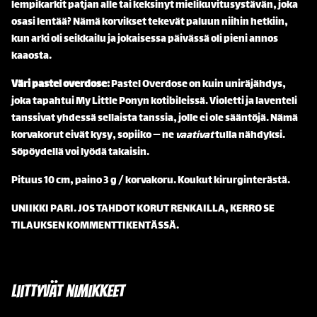
lempikarkit patjan alle tai keksinyt mielikuvitusystävän, joka
osasi lentää? Nämä korvikset tekevät paluun niihin hetkiin,
kun arki oli seikkailu ja jokaisessa päivässä oli pieni annos
kaaosta.
Väri pastel overdose:
Pastel Overdose on kuin uniräjähdys,
joka tapahtui My Little Ponyn kotibileissä. Violetti ja laventeli
tanssivat yhdessä sellaista tanssia, jolle ei ole sääntöjä. Nämä
korvakorut eivät kysy, sopiiko — ne
vaativat
tulla nähdyksi.
Söpöydellä voi lyödä takaisin.
Pituus 10 cm, paino 3 g / korvakoru. Koukut kirurginterästä.
UNIIKKI PARI. JOS TAHDOT KORUT RENKAILLA, KERRO SE
TILAUKSEN KOMMENTTIKENTÄSSÄ.
Liittyvät nimikkeet