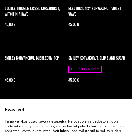
Double trouble tassel korvakorut,
Electric daisy korvakorut, Violet
Witch in a Rave
Wave
45,00 €
45,00 €
Smiley korvakorut, Bubblegum Pop
Smiley korvakorut, Slime and Sugar
LOPPUUNMYYTY
45,00 €
45,00 €
Evästeet
Tämä verkkosivusto käyttää evästeitä. Ne ovat pieniä tiedostoja, jotka
auttavat meitä ymmärtämään, kuinka käytät palveluitamme, jotta voimme
parantaa käyttökokemustasi. Voit lukea lisää evästeistä ja hallita niiden