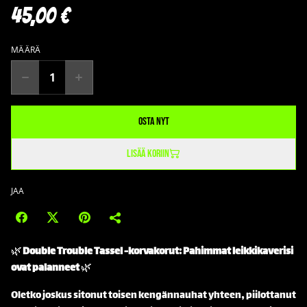
45,00 €
MÄÄRÄ
Osta nyt
Lisää koriin
JAA
🌿
Double Trouble Tassel -korvakorut: Pahimmat leikkikaverisi
ovat palanneet
🌿
Oletko joskus sitonut toisen kengännauhat yhteen, piilottanut