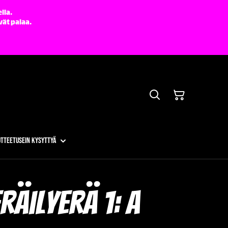
lla.
vät palaa.
otteet
Usein kysyttyä
räilyerä 1: A