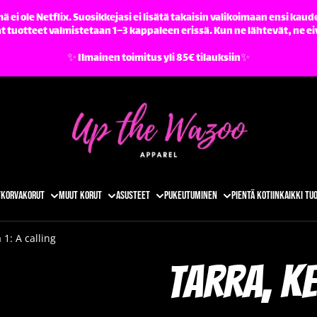
ä ei ole Netflix. Suosikkejasi ei lisätä takaisin valikoimaan ensi kaude
tuotteet valmistetaan 1–3 kappaleen erissä. Kun ne lähtevät, ne ei
✨️ Ilmainen toimitus yli 85€ tilauksiin✨️
t
Korvakorut
Muut korut
Asusteet
Pukeutuminen
Pientä kotiin
Kaikki tu
 1: A calling
Tarra, ke