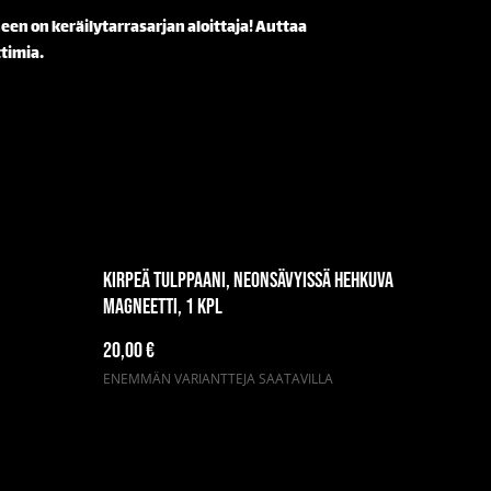
n on keräilytarrasarjan aloittaja! Auttaa
ttimia.
Kirpeä tulppaani, neonsävyissä hehkuva
magneetti, 1 kpl
20,00 €
ENEMMÄN VARIANTTEJA SAATAVILLA