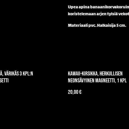
Upea apina banaanikorvakoruinee
koristelemaan arjen tylsiä veko
Materiaali pvc. Halkaisija 5 cm.
ä, värikäs 3 kpl:n
Kawaii-kirsikka, herkullisen
setti
neonsävyinen magneetti, 1 kpl
20,00 €