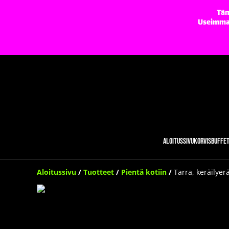
Täm
Useimmat 
Aloitussivu
Korvisbuffe
Aloitussivu
/
Tuotteet
/
Pientä kotiin
/
Tarra, keräilyerä