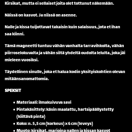
Kirsikat, mutta ei sellaiset joita olet tottunut näkemään.
Näissä on kasvot. Ja niissä on asenne.
Nalle ja kissa tuijottavat takaisin kuin salaisuus, jota et ihan
saa kiinni.
Tämä magneetti tuntuu vähän vanhalta tarravihkolta, vähän
piirroselokuvalta ja vähän siltä yhdeltä oudolta lelulta, joka jäi
mieleen vuosiksi.
Täydellinen sinulle, joka et halua kodin yksityiskohtien olevan
mitäänsanomattomia.
SPEKSIT
Materiaali: ilmakuivuva savi
Pintakäsittely: käsin maalattu, hartsipäällystetty
(kiiltävä pinta)
Koko: n. 5,5 cm (korkeus) x 6 cm (leveys)
Muoto: kirsikat, marjoina nallen ja kissan kasvot