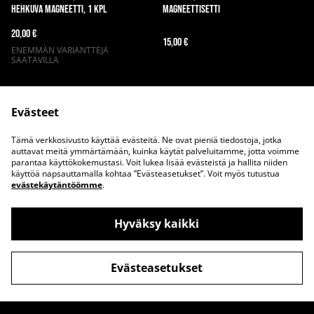
hehkuva magneetti, 1 kpl
magneettisetti
20,00 €
15,00 €
ENEMMÄN VARIANTTEJA
SAATAVILLA
Evästeet
Tämä verkkosivusto käyttää evästeitä. Ne ovat pieniä tiedostoja, jotka
auttavat meitä ymmärtämään, kuinka käytät palveluitamme, jotta voimme
parantaa käyttökokemustasi. Voit lukea lisää evästeistä ja hallita niiden
Ota meihin yhteyttä
Juridiset ehdot
käyttöä napsauttamalla kohtaa ”Evästeasetukset”. Voit myös tutustua
evästekäytäntöömme
.
Tietosuojakäytäntö
Evästekäytäntö
Hyväksy kaikki
Evästeasetukset
©
2026
Up the Wazoo Apparel