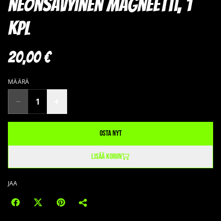
neonsävyinen magneetti, 1
kpl
20,00 €
MÄÄRÄ
Osta nyt
Lisää koriin
JAA