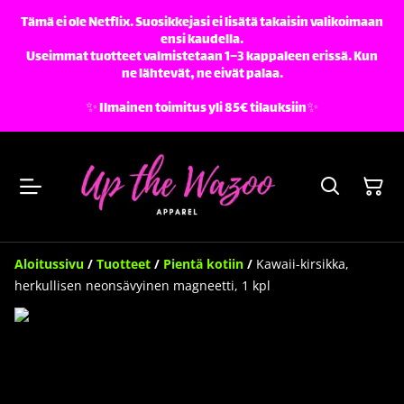
Tämä ei ole Netflix. Suosikkejasi ei lisätä takaisin valikoimaan
ensi kaudella.
Useimmat tuotteet valmistetaan 1–3 kappaleen erissä. Kun
ne lähtevät, ne eivät palaa.
✨️ Ilmainen toimitus yli 85€ tilauksiin✨️
Aloitussivu
/
Tuotteet
/
Pientä kotiin
/
Kawaii-kirsikka,
herkullisen neonsävyinen magneetti, 1 kpl