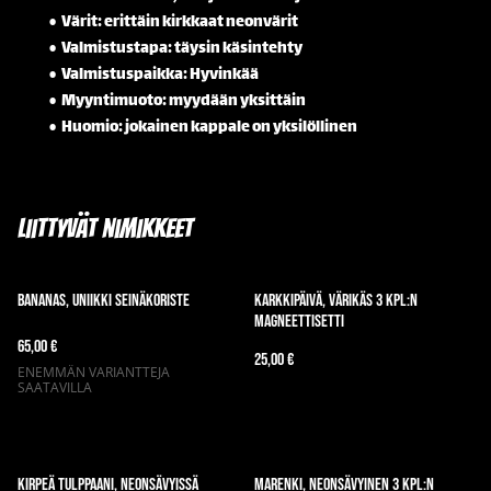
Värit: erittäin kirkkaat neonvärit
Valmistustapa: täysin käsintehty
Valmistuspaikka: Hyvinkää
Myyntimuoto: myydään yksittäin
Huomio: jokainen kappale on yksilöllinen
Liittyvät nimikkeet
Bananas, uniikki seinäkoriste
Karkkipäivä, värikäs 3 kpl:n
magneettisetti
65,00 €
25,00 €
ENEMMÄN VARIANTTEJA
SAATAVILLA
Kirpeä tulppaani, neonsävyissä
Marenki, neonsävyinen 3 kpl:n