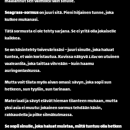
maalannut sen valmiiksi vain sinulle.
Seagrass-sormus
on juuri sitä. Pieni hiljainen tunne, joka
kulkee mukanasi.
Tätä sormusta ei ole tehty sarjana. Se ei yritä olla jokaiselle
kaikkea.
Se on käsintehty toivevärissäsi – juuri sinulle, joka haluat
tuntea, et vain koristautua. Kuvissa näkyvä
Lilac
on utuinen
vaaleanlila, joka taittaa vihreään – kuin haamu
auringonlaskussa.
Mutta voit tilata myös aivan omasi: sävyn, joka sopii sun
hetkeen, sun tyyliin, sun tarinaan.
Materiaali ja sävyt elävät hieman tilanteen mukaan, mutta
yksi asia ei muutu: jokainen sormus tehdään käsin,
rakkaudella ja pilke silmäkulmassa.
Se sopii sinulle, joka haluat muistaa, miltä tuntuu olla hetken