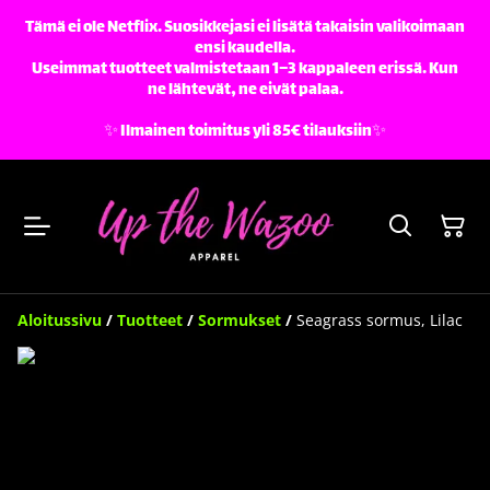
Tämä ei ole Netflix. Suosikkejasi ei lisätä takaisin valikoimaan
ensi kaudella.
Useimmat tuotteet valmistetaan 1–3 kappaleen erissä. Kun
ne lähtevät, ne eivät palaa.
✨️ Ilmainen toimitus yli 85€ tilauksiin✨️
Aloitussivu
/
Tuotteet
/
Sormukset
/
Seagrass sormus, Lilac