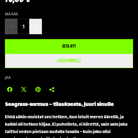
MÄÄRÄ
Osta nyt
Lisää koriin
JAA
Seagrass-sormus – tilauksesta, juuri sinulle
Ehkä säkin muistat sen hetken, kun istuit meren äärellä, ja
kaikki oli hetken hiljaa. Ei puhelinta, ei kiirettä, vain valo joka
taittui veden pintaan oudolla tavalla – kuin joku olisi