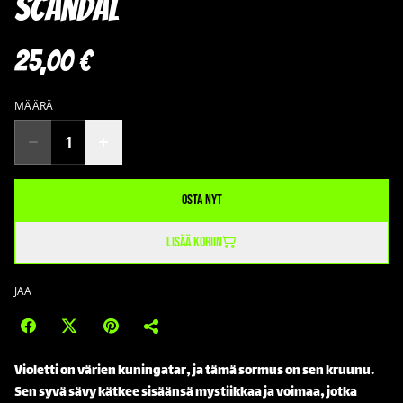
Scandal
25,00 €
MÄÄRÄ
Osta nyt
Lisää koriin
JAA
Violetti on värien kuningatar, ja tämä sormus on sen kruunu.
Sen syvä sävy kätkee sisäänsä mystiikkaa ja voimaa, jotka