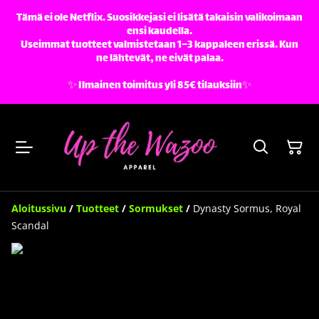
Tämä ei ole Netflix. Suosikkejasi ei lisätä takaisin valikoimaan
ensi kaudella.
Useimmat tuotteet valmistetaan 1–3 kappaleen erissä. Kun
ne lähtevät, ne eivät palaa.
✨️ Ilmainen toimitus yli 85€ tilauksiin✨️
Aloitussivu
/
Tuotteet
/
Sormukset
/
Dynasty Sormus, Royal
Scandal