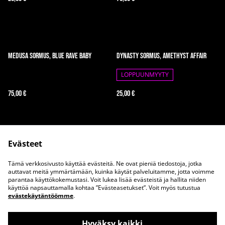
Medusa sormus, Blue Rave Baby
Dynasty sormus, Amethyst Affair
LOPPUUNMYYTY
75,00 €
25,00 €
Evästeet
Tämä verkkosivusto käyttää evästeitä. Ne ovat pieniä tiedostoja, jotka
auttavat meitä ymmärtämään, kuinka käytät palveluitamme, jotta voimme
parantaa käyttökokemustasi. Voit lukea lisää evästeistä ja hallita niiden
Ota meihin yhteyttä
Juridiset ehdot
käyttöä napsauttamalla kohtaa ”Evästeasetukset”. Voit myös tutustua
evästekäytäntöömme
.
Tietosuojakäytäntö
Evästekäytäntö
Hyväksy kaikki