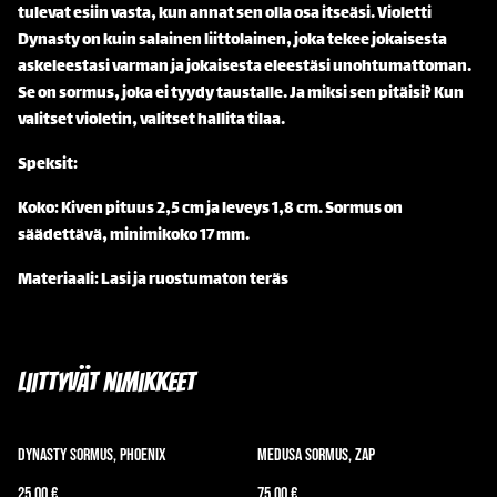
tulevat esiin vasta, kun annat sen olla osa itseäsi. Violetti
Dynasty on kuin salainen liittolainen, joka tekee jokaisesta
askeleestasi varman ja jokaisesta eleestäsi unohtumattoman.
Se on sormus, joka ei tyydy taustalle. Ja miksi sen pitäisi? Kun
valitset violetin, valitset hallita tilaa.
Speksit:
Koko: Kiven pituus 2,5 cm ja leveys 1,8 cm. Sormus on
säädettävä, minimikoko 17 mm.
Materiaali: Lasi ja ruostumaton teräs
Liittyvät nimikkeet
Dynasty Sormus, Phoenix
Medusa sormus, Zap
25,00 €
75,00 €