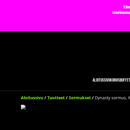
Täm
Useimmat 
Aloitussivu
Korvisbuffe
Aloitussivu
/
Tuotteet
/
Sormukset
/
Dynasty sormus, 