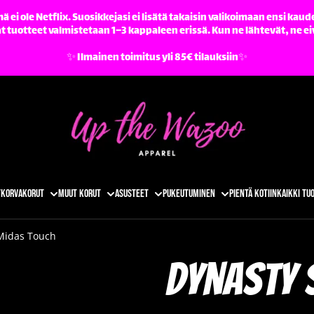
ä ei ole Netflix. Suosikkejasi ei lisätä takaisin valikoimaan ensi kaude
tuotteet valmistetaan 1–3 kappaleen erissä. Kun ne lähtevät, ne ei
✨️ Ilmainen toimitus yli 85€ tilauksiin✨️
t
Korvakorut
Muut korut
Asusteet
Pukeutuminen
Pientä kotiin
Kaikki tu
Midas Touch
Dynasty 