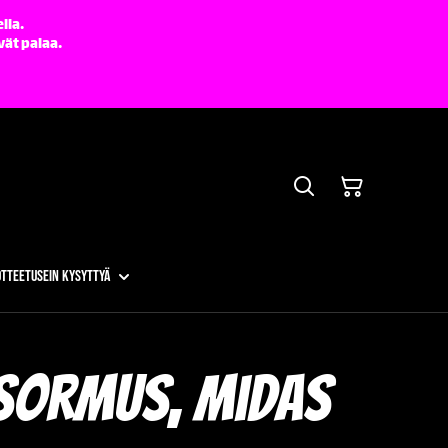
lla.
vät palaa.
otteet
Usein kysyttyä
sormus, Midas