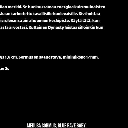
llan merkki. Se huokuu samaa energiaa kuin muinaisten
oskaan tarkoitettu tavallisille kuolevaisille. Kivi hohtaa
äisi olevansa aina huomion keskipiste. Käytä tätä, kun
ta arvostasi. Kultainen Dynasty loistaa silloinkin kun
veys 1,8 cm. Sormus on säädettävä, minimikoko 17 mm.
teräs
Medusa sormus, Blue Rave Baby