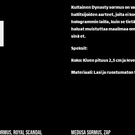
Kultainen Dynasty sormus on va
hallitsijoiden aarteet, joita ei k
hologrammin lailla, kuin se tiet
haluat muistuttaa maailmaa omas
sinä et.
Speksit:
Koko: Kiven pituus 2,5 cm ja le
Materiaali: Lasi ja ruostumaton 
ormus, Royal Scandal
Medusa sormus, Zap