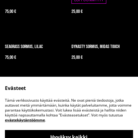
75,00 €
25,00 €
Seagrass sormus, Lilac
Dynasty sormus, Midas Touch
75,00 €
25,00 €
Evästeet
Tämä verkkosivusto käyttää evästeitä. Ne ovat pieniä tiedostoja, jotka
auttavat meitä ymmärtämään, kuinka käytät palveluitamme, jotta voimme
parantaa käyttökokemustasi. Voit lukea lisää evästeistä ja hallita niiden
Ota meihin yhteyttä
Juridiset ehdot
käyttöä napsauttamalla kohtaa ”Evästeasetukset”. Voit myös tutustua
evästekäytäntöömme
.
Tietosuojakäytäntö
Evästekäytäntö
Hyväksy kaikki