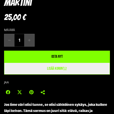
Martini
25,00 €
MÄÄRÄ
Osta nyt
Lisää koriin
JAA
Jos lime väri olisi tunne, se olisi sähköinen sykäys, joka kulkee
läpi kehon. Tämä sormus on juuri sitä: elävä, raikas ja