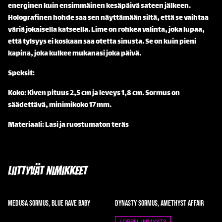
energinen kuin ensimmäinen kesäpäivä sateen jälkeen.
Holografinen hohde saa sen näyttämään siltä, että se vaihtaa
väriä jokaisella katseella. Lime on rohkea valinta, joka lupaa,
että tylsyys ei koskaan saa otetta sinusta. Se on kuin pieni
kapina, joka kulkee mukanasi joka päivä.
Speksit:
Koko: Kiven pituus 2,5 cm ja leveys 1,8 cm. Sormus on
säädettävä, minimikoko 17 mm.
Materiaali: Lasi ja ruostumaton teräs
Liittyvät nimikkeet
Medusa sormus, Blue Rave Baby
Dynasty sormus, Amethyst Affair
LOPPUUNMYYTY