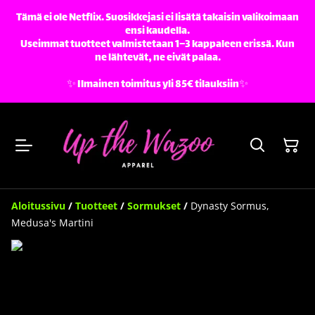
Tämä ei ole Netflix. Suosikkejasi ei lisätä takaisin valikoimaan
ensi kaudella.
Useimmat tuotteet valmistetaan 1–3 kappaleen erissä. Kun
ne lähtevät, ne eivät palaa.
✨️ Ilmainen toimitus yli 85€ tilauksiin✨️
Aloitussivu
/
Tuotteet
/
Sormukset
/
Dynasty Sormus,
Medusa's Martini