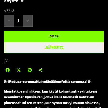
MÄÄRÄ
Osta nyt
Lisää koriin
JAA
💫 Medusa-sormus: Kuin elävää konfettia sormessa! 💫
Muistatko sen fiiliksen, kun käytit kolme tuntia valitaksesi
neonvihreän kynsilakan, jonka illalla huomasit hohtavan
pimeässä? Tai sen kerran, kun sydän särkyi koulun diskossa,