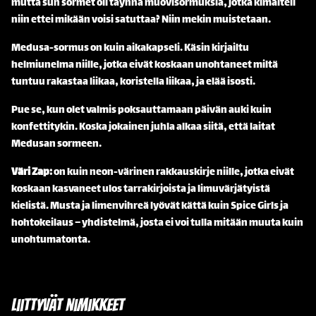
mutta sun sormet oli täynnä muovisormuksia, jotka kimalteli
niin ettei mikään voisi satuttaa? Niin mekin muistetaan.
Medusa-sormus on kuin aikakapseli. Käsin kirjailtu
helmiunelma niille, jotka eivät koskaan unohtaneet miltä
tuntuu rakastaa liikaa, koristella liikaa, ja elää isosti.
Pue se, kun olet valmis poksauttamaan päivän auki kuin
konfettitykin. Koska jokainen juhla alkaa siitä, että laitat
Medusan sormeen.
Väri Zap:
on kuin neon-värinen rakkauskirje niille, jotka eivät
koskaan kasvaneet ulos tarrakirjoista ja limuvärjätyistä
kielistä. Musta ja limenvihreä lyövät kättä kuin Spice Girls ja
hohtokeilaus – yhdistelmä, josta ei voi tulla mitään muuta kuin
unohtumatonta.
Liittyvät nimikkeet