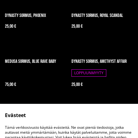
Dynasty Sormus, Phoenix
Dynasty Sormus, Royal Scandal
25,00 €
25,00 €
Medusa sormus, Blue Rave Baby
Dynasty sormus, Amethyst Affair
LOPPUUNMYYTY
75,00 €
25,00 €
Evästeet
Tämä verkkosivusto käyttää evästeitä. Ne ovat pieniä tiedostoja, jotka
auttavat meitä ymmärtämään, kuinka käytät palveluitamme, jotta voimme
parantaa käyttökokemustasi. Voit lukea lisää evästeistä ja hallita niiden