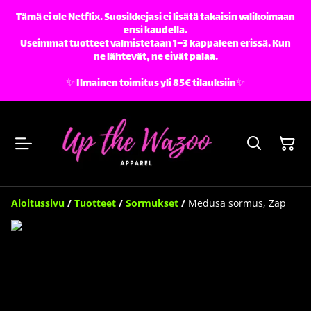
Tämä ei ole Netflix. Suosikkejasi ei lisätä takaisin valikoimaan
ensi kaudella.
Useimmat tuotteet valmistetaan 1–3 kappaleen erissä. Kun
ne lähtevät, ne eivät palaa.
✨️ Ilmainen toimitus yli 85€ tilauksiin✨️
Aloitussivu
/
Tuotteet
/
Sormukset
/
Medusa sormus, Zap