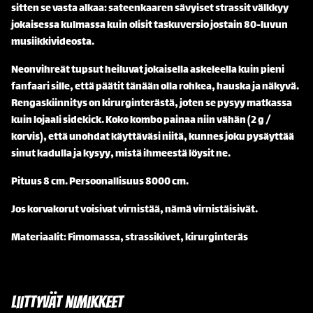
sitten se vasta alkaa: sateenkaaren sävyiset strassit välkkyy
jokaisessa kulmassa kuin olisit taskuversio jostain 80-luvun
musiikkivideosta.
Neonvihreät tupsut heiluvat jokaisella askeleella kuin pieni
fanfaari sille, että päätit tänään olla rohkea, hauska ja näkyvä.
Rengaskiinnitys on kirurginterästä, joten se pysyy matkassa
kuin lojaali sidekick. Koko kombo painaa niin vähän (2 g /
korvis), että unohdat käyttäväsi niitä, kunnes joku pysäyttää
sinut kadulla ja kysyy, mistä ihmeestä löysit ne.
Pituus 8 cm. Persoonallisuus 8000 cm.
Jos korvakorut voisivat virnistää, nämä virnistäisivät.
Materiaalit: Fimomassa, strassikivet, kirurginteräs
Liittyvät nimikkeet