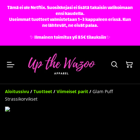
Tämä ei ole Netflix. Suosikkejasi ei lisätä takaisin valikoimaan
ensi kaudella.
Useimmat tuotteet valmistetaan 1–3 kappaleen erissä. Kun
ne lähtevät, ne eivät palaa.
✨️ Ilmainen toimitus yli 85€ tilauksiin✨️
Aloitussivu
/
Tuotteet
/
Viimeiset parit
/
Glam Puff
Strassikorvikset