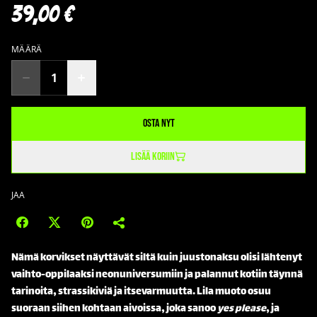
39,00 €
MÄÄRÄ
Osta nyt
Lisää koriin
JAA
Nämä korvikset näyttävät siltä kuin juustonaksu olisi lähtenyt
vaihto-oppilaaksi neonuniversumiin ja palannut kotiin täynnä
tarinoita, strassikiviä ja itsevarmuutta. Lila muoto osuu
suoraan siihen kohtaan aivoissa, joka sanoo
yes please
, ja