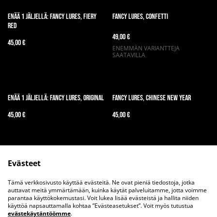
Enää 1 jäljellä: Fancy Lures, Fiery
Fancy Lures, Confetti
Red
49,00 €
45,00 €
ENEMMÄN VARIANTTEJA
SAATAVILLA
Enää 1 jäljellä: Fancy Lures, Original
Fancy Lures, Chinese New Year
45,00 €
45,00 €
Evästeet
Tämä verkkosivusto käyttää evästeitä. Ne ovat pieniä tiedostoja, jotka
auttavat meitä ymmärtämään, kuinka käytät palveluitamme, jotta voimme
parantaa käyttökokemustasi. Voit lukea lisää evästeistä ja hallita niiden
Ota meihin yhteyttä
Juridiset ehdot
käyttöä napsauttamalla kohtaa ”Evästeasetukset”. Voit myös tutustua
evästekäytäntöömme
.
Tietosuojakäytäntö
Evästekäytäntö