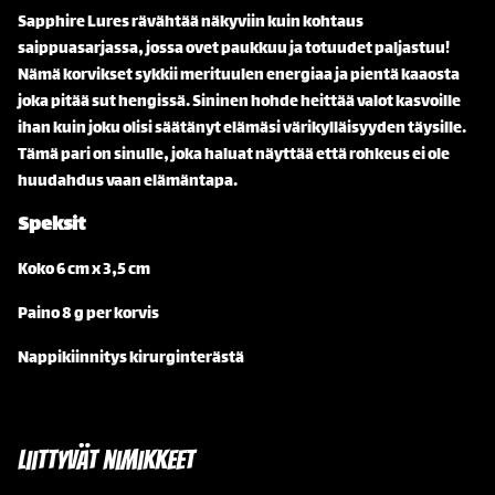
Sapphire Lures rävähtää näkyviin kuin kohtaus
saippuasarjassa, jossa ovet paukkuu ja totuudet paljastuu!
Nämä korvikset sykkii merituulen energiaa ja pientä kaaosta
joka pitää sut hengissä. Sininen hohde heittää valot kasvoille
ihan kuin joku olisi säätänyt elämäsi värikylläisyyden täysille.
Tämä pari on sinulle, joka haluat näyttää että rohkeus ei ole
huudahdus vaan elämäntapa.
Speksit
Koko 6 cm x 3,5 cm
Paino 8 g per korvis
Nappikiinnitys kirurginterästä
Liittyvät nimikkeet