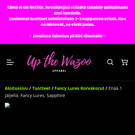
Tämä ei ole Netflix. Suosikkejasi ei lisätä takaisin valikoimaan
ensi kaudella.
Useimmat tuotteet valmistetaan 1–3 kappaleen erissä. Kun
ne lähtevät, ne eivät palaa.
✨️ Ilmainen toimitus yli 85€ tilauksiin✨️
Aloitussivu
/
Tuotteet
/
Fancy Lures Korvakorut
/
Enää 1
jäljellä: Fancy Lures, Sapphire