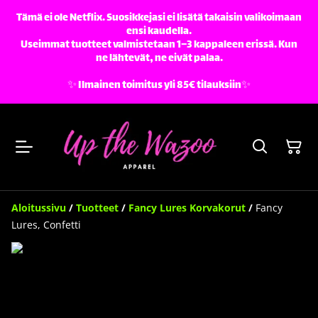
Tämä ei ole Netflix. Suosikkejasi ei lisätä takaisin valikoimaan
ensi kaudella.
Useimmat tuotteet valmistetaan 1–3 kappaleen erissä. Kun
ne lähtevät, ne eivät palaa.
✨️ Ilmainen toimitus yli 85€ tilauksiin✨️
Aloitussivu
/
Tuotteet
/
Fancy Lures Korvakorut
/
Fancy
Lures, Confetti