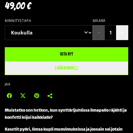
49,00 €
KIINNITYSTAPA
MÄÄRÄ
Osta nyt
Lisää koriin
JAA
Muistatko sen hetken, kun synttärijuhlissa ilmapallo räjähti ja
konfetti leijui kaikkialle?
Kasetit pyöri, limsa kupli muovimukeissa ja jossain soi jotain