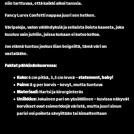
niin tarttuvaa, että kaikki alkoi tanssia.
Fancy Lures Confetti nappaa juuri sen hetken.
Väripaloja, valon välähdyksiä ja sellaista iloista kaaosta, joka
kuuluu vain juhliin, joissa kukaan ei katso kelloa.
Jos elämä tuntuu joskus liian beigeiltä, tämä väri on
vastalääke.
Faktat pähkinänkuoressa:
Koko:
6 cm pitkä, 3,5 cm leveä –
statement, baby!
Paino:
8 g per korvis – kevyt, mutta tuntuva
Materiaali:
Hartsi ja kirurginteräs
Uniikkius:
Jokainen pari on yksilöllinen – kuvissa näkyvät
korvikset ovat esimerkkejä väristä, mutta juuri sinun
parisi voi poiketa sävyiltään tai kimalteeltaan