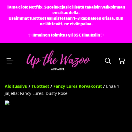
Tämä ei ole Netflix. Suosikkejasi ei lisätä takaisin valikoimaan
ensi kaudella.
Useimmat tuotteet valmistetaan 1–3 kappaleen erissä. Kun
ne lähtevät, ne eivät palaa.
✨️ Ilmainen toimitus yli 85€ tilauksiin✨️
Aloitussivu
/
Tuotteet
/
Fancy Lures Korvakorut
/
Enää 1
jäljellä: Fancy Lures, Dusty Rose