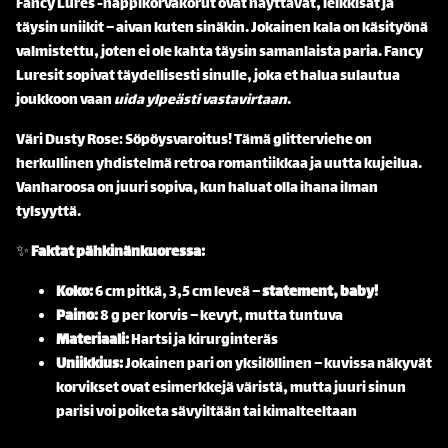
Fancy Lures -nappikorvakorut ovat näyttävät, leikkisät ja
täysin uniikit – aivan kuten sinäkin. Jokainen kala on käsityönä
valmistettu, joten ei ole kahta täysin samanlaista paria. Fancy
Luresit sopivat täydellisesti sinulle, joka et halua sulautua
joukkoon vaan
uida ylpeästi vastavirtaan
.
Väri Dusty Rose: Söpöysvaroitus! Tämä glitterviehe on
herkullinen yhdistelmä retroa romantiikkaa ja uutta kujeilua.
Vanharoosa on juuri sopiva, kun haluat olla ihana ilman
tylsyyttä.
✨
Faktat pähkinänkuoressa:
Koko:
6 cm pitkä, 3,5 cm leveä –
statement, baby!
Paino:
8 g per korvis – kevyt, mutta tuntuva
Materiaali:
Hartsi ja kirurginteräs
Uniikkius:
Jokainen pari on yksilöllinen – kuvissa näkyvät
korvikset ovat esimerkkejä väristä, mutta juuri sinun
parisi voi poiketa sävyiltään tai kimalteeltaan