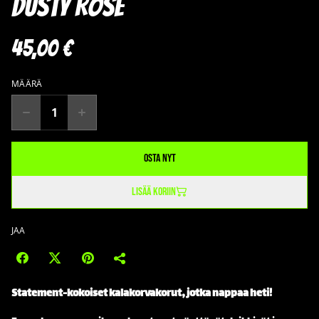
Dusty Rose
45,00 €
MÄÄRÄ
Osta nyt
Lisää koriin
JAA
Statement-kokoiset kalakorvakorut, jotka nappaa heti!