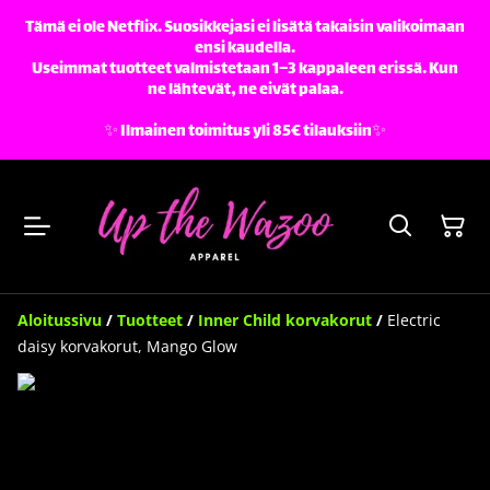
Tämä ei ole Netflix. Suosikkejasi ei lisätä takaisin valikoimaan
ensi kaudella.
Useimmat tuotteet valmistetaan 1–3 kappaleen erissä. Kun
ne lähtevät, ne eivät palaa.
✨️ Ilmainen toimitus yli 85€ tilauksiin✨️
Aloitussivu
/
Tuotteet
/
Inner Child korvakorut
/
Electric
daisy korvakorut, Mango Glow