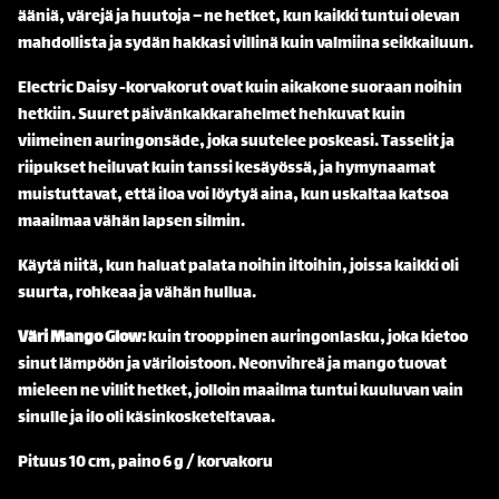
ääniä, värejä ja huutoja – ne hetket, kun kaikki tuntui olevan
mahdollista ja sydän hakkasi villinä kuin valmiina seikkailuun.
Electric Daisy -korvakorut ovat kuin aikakone suoraan noihin
hetkiin. Suuret päivänkakkarahelmet hehkuvat kuin
viimeinen auringonsäde, joka suutelee poskeasi. Tasselit ja
riipukset heiluvat kuin tanssi kesäyössä, ja hymynaamat
muistuttavat, että iloa voi löytyä aina, kun uskaltaa katsoa
maailmaa vähän lapsen silmin.
Käytä niitä, kun haluat palata noihin iltoihin, joissa kaikki oli
suurta, rohkeaa ja vähän hullua.
Väri Mango Glow:
kuin trooppinen auringonlasku, joka kietoo
sinut lämpöön ja väriloistoon. Neonvihreä ja mango tuovat
mieleen ne villit hetket, jolloin maailma tuntui kuuluvan vain
sinulle ja ilo oli käsinkosketeltavaa.
Pituus 10 cm, paino 6 g / korvakoru