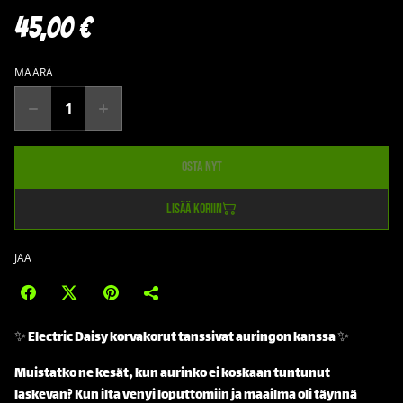
45,00 €
MÄÄRÄ
Osta nyt
Lisää koriin
JAA
✨ Electric Daisy korvakorut tanssivat auringon kanssa ✨
Muistatko ne kesät, kun aurinko ei koskaan tuntunut
laskevan? Kun ilta venyi loputtomiin ja maailma oli täynnä