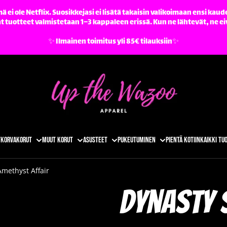
ä ei ole Netflix. Suosikkejasi ei lisätä takaisin valikoimaan ensi kaude
tuotteet valmistetaan 1–3 kappaleen erissä. Kun ne lähtevät, ne ei
✨️ Ilmainen toimitus yli 85€ tilauksiin✨️
t
Korvakorut
Muut korut
Asusteet
Pukeutuminen
Pientä kotiin
Kaikki tu
methyst Affair
Dynasty 