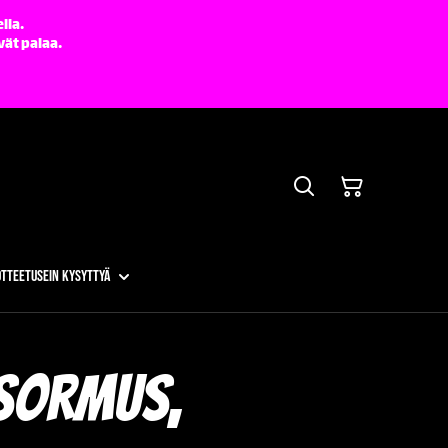
lla.
vät palaa.
otteet
Usein kysyttyä
sormus,