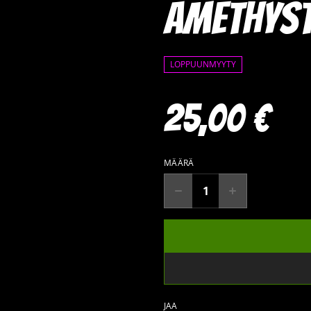
Amethyst
LOPPUUNMYYTY
25,00 €
MÄÄRÄ
JAA