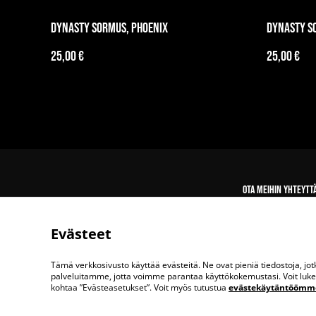
Dynasty Sormus, Phoenix
Dynasty S
25,00 €
25,00 €
Ota meihin yhteytt
Evästeet
Tämä verkkosivusto käyttää evästeitä. Ne ovat pieniä tiedostoja, j
palveluitamme, jotta voimme parantaa käyttökokemustasi. Voit lukea 
kohtaa ”Evästeasetukset”. Voit myös tutustua
evästekäytäntöömm
©
2026
Up the Wazoo Apparel