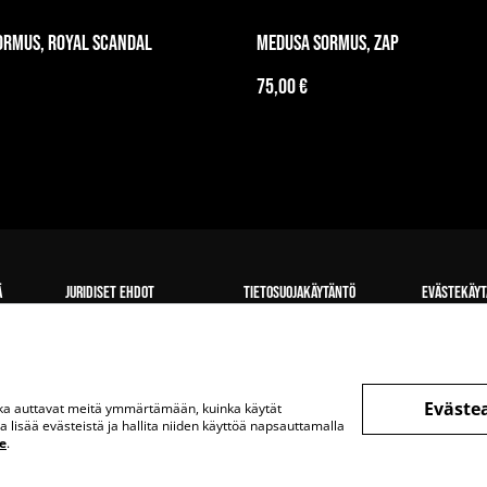
ormus, Royal Scandal
Medusa sormus, Zap
75,00 €
ä
Juridiset ehdot
Tietosuojakäytäntö
Evästekäyt
Eväste
otka auttavat meitä ymmärtämään, kuinka käytät
lisää evästeistä ja hallita niiden käyttöä napsauttamalla
e
.