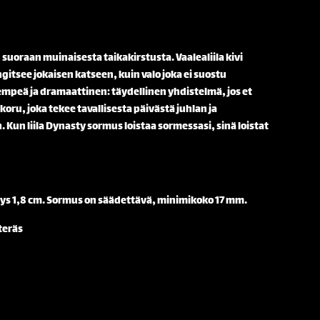
suoraan muinaisesta taikakirstusta. Vaalealiila kivi
gitsee jokaisen katseen, kuin valo joka ei suostu
mpeä ja dramaattinen: täydellinen yhdistelmä, jos et
 koru, joka tekee tavallisesta päivästä juhlan ja
un liila Dynasty sormus loistaa sormessasi, sinä loistat
veys 1,8 cm. Sormus on säädettävä, minimikoko 17 mm.
teräs