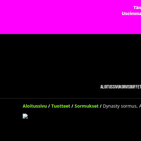
Täm
Useimmat 
Aloitussivu
Korvisbuffe
Aloitussivu
/
Tuotteet
/
Sormukset
/
Dynasty sormus, A