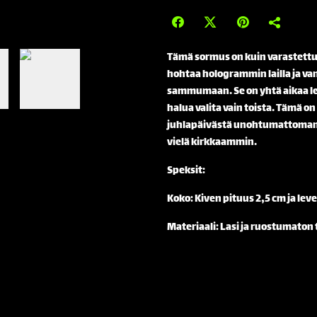
Tämä sormus on kuin varastettu 
hohtaa hologrammin lailla ja van
sammumaan. Se on yhtä aikaa le
halua valita vain toista. Tämä on
juhlapäivästä unohtumattoman. K
vielä kirkkaammin.
Speksit:
Koko: Kiven pituus 2,5 cm ja le
Materiaali: Lasi ja ruostumaton 