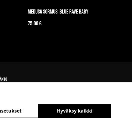
Medusa sormus, Blue Rave Baby
75,00 €
äntö
asetukset
Hyväksy kaikki
powered by