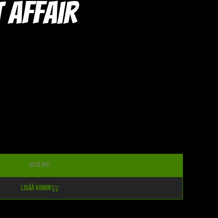
 Affair
Osta nyt
Lisää koriin