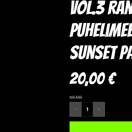
vol.3 ra
puhelime
Sunset P
20,00 €
MÄÄRÄ