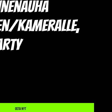
nnenauha
en/kameralle,
arty
Osta nyt