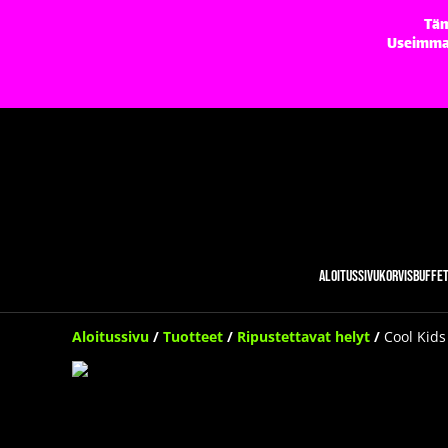
Täm
Useimmat 
Aloitussivu
Korvisbuffe
Aloitussivu
/
Tuotteet
/
Ripustettavat helyt
/
Cool Kids