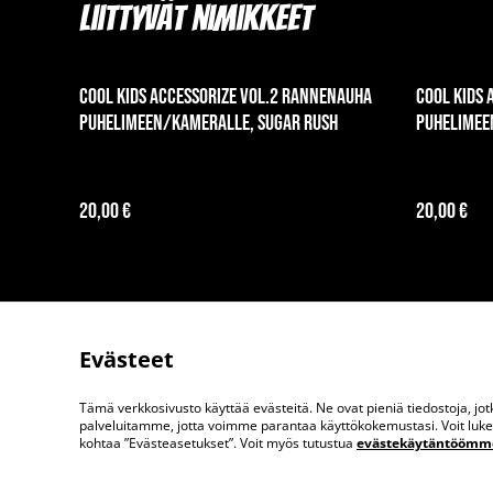
Liittyvät nimikkeet
Cool Kids Accessorize vol.2 rannenauha
Cool Kids 
puhelimeen/kameralle, Sugar Rush
puhelimee
20,00 €
20,00 €
Evästeet
Tämä verkkosivusto käyttää evästeitä. Ne ovat pieniä tiedostoja, j
Ota meihin yhteytt
palveluitamme, jotta voimme parantaa käyttökokemustasi. Voit lukea 
kohtaa ”Evästeasetukset”. Voit myös tutustua
evästekäytäntöömm