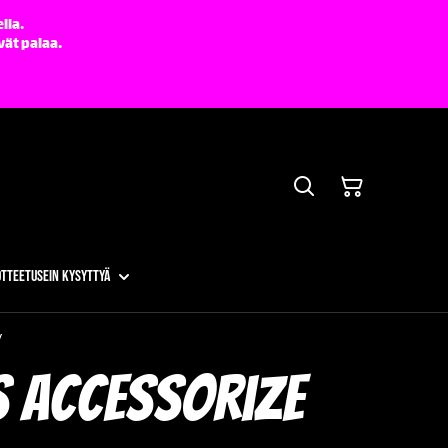
lla.
vät palaa.
otteet
Usein kysyttyä
y
s Accessorize