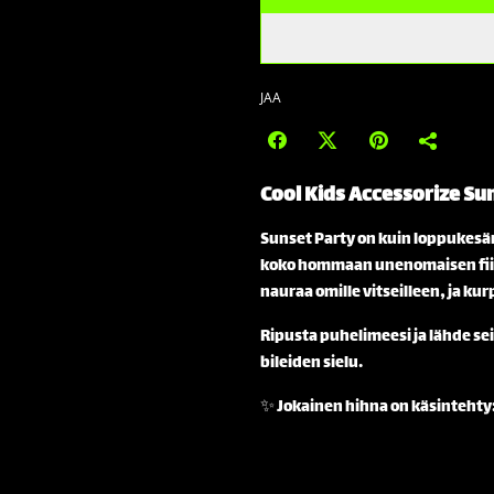
JAA
Cool Kids Accessorize
Sun
Sunset Party on kuin loppukesän 
koko hommaan unenomaisen fiil
nauraa omille vitseilleen, ja ku
Ripusta puhelimeesi ja lähde se
bileiden sielu.
✨ Jokainen hihna on käsintehty: 