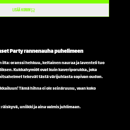
Lisää koriin
set Party
rannenauha puhelimeen
ilta: oranssi hehkuu, keltainen nauraa ja laventeli tuo
iksen. Kukkahymiöt ovat kuin kaveriporukka, joka
rpitsahelmet tekevät tästä värijuhlasta sopivan oudon.
ikkailuun! Tämä hihna ei ole seinäruusu, vaan koko
räiskyvä, uniikki ja aina valmis juhlimaan.