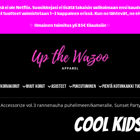
ä ei ole Netflix. Suosikkejasi ei lisätä takaisin valikoimaan ensi kaude
tuotteet valmistetaan 1–3 kappaleen erissä. Kun ne lähtevät, ne ei
✨️ Ilmainen toimitus yli 85€ tilauksiin✨️
t
Korvakorut
Muut korut
Asusteet
Pukeutuminen
Pientä kotiin
Kaikki tu
 Accessorize vol.3 rannenauha puhelimeen/kameralle, Sunset Part
Cool Kid