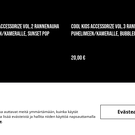
Accessorize vol.2 rannenauha
Cool Kids Accessorize vol.3 ra
n/kameralle, Sunset Pop
puhelimeen/kameralle, Bubbl
Sunshine
20,00 €
Eväste
otka auttavat meitä ymmärtämään, kuinka käytät
ä
Juridiset ehdot
Tietosuojakäytäntö
Evästekäyt
lisää evästeistä ja hallita niiden käyttöä napsauttamalla
e
.