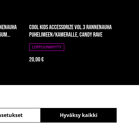
nnenauha
Cool Kids Accessorize vol.3 rannenauha
egum
puhelimeen/kameralle, Candy Rave
LOPPUUNMYYTY
20,00 €
asetukset
Hyväksy kaikki
äntö