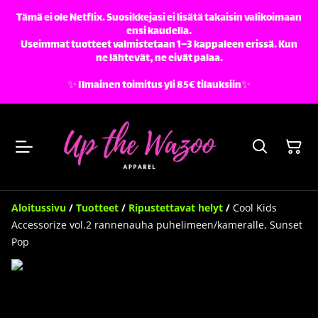
Tämä ei ole Netflix. Suosikkejasi ei lisätä takaisin valikoimaan
ensi kaudella.
Useimmat tuotteet valmistetaan 1–3 kappaleen erissä. Kun
ne lähtevät, ne eivät palaa.
✨️ Ilmainen toimitus yli 85€ tilauksiin✨️
Aloitussivu
/
Tuotteet
/
Ripustettavat helyt
/
Cool Kids
Accessorize vol.2 rannenauha puhelimeen/kameralle, Sunset
Pop