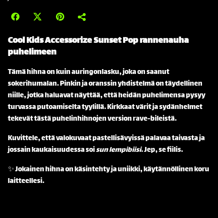
Cool Kids Accessorize Sunset Pop rannenauha
puhelimeen
Tämä hihna on kuin auringonlasku, joka on saanut
sokerihumalan. Pinkin ja oranssin yhdistelmä on täydellinen
niille, jotka haluavat näyttää, että heidän puhelimensa pysyy
turvassa putoamiselta tyylillä. Kirkkaat värit ja sydänhelmet
tekevät tästä puhelinhihnojen version rave-bileistä.
Kuvittele, että valokuvaat pastellisävyissä palavaa taivasta ja
jossain kaukaisuudessa soi
sun lempibiisi
. Jep, se fiilis.
✨ Jokainen hihna on käsintehty ja uniikki, käytännöllinen koru
laitteellesi.