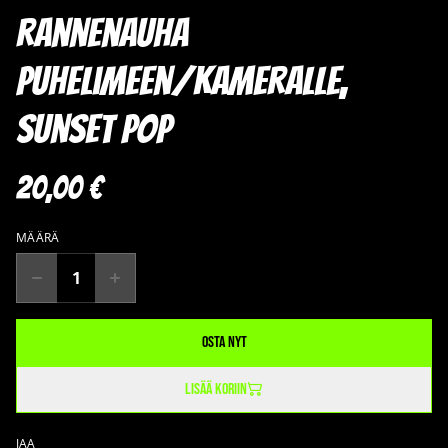
rannenauha
puhelimeen/kameralle,
Sunset Pop
20,00 €
MÄÄRÄ
Osta nyt
Lisää koriin
JAA