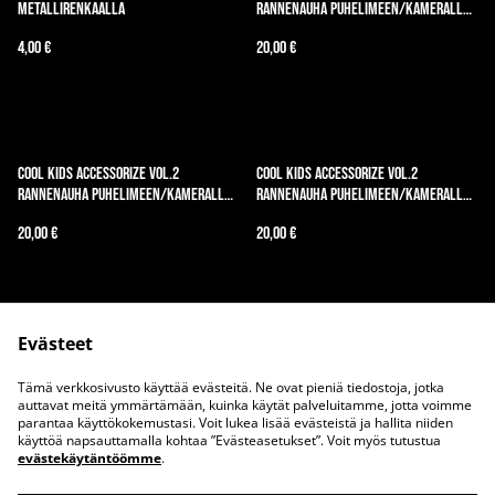
metallirenkaalla
rannenauha puhelimeen/kameralle,
Bubblegum Sky
4,00 €
20,00 €
Cool Kids Accessorize vol.2
Cool Kids Accessorize vol.2
rannenauha puhelimeen/kameralle,
rannenauha puhelimeen/kameralle,
Sugar Rush
Sunset Pop
20,00 €
20,00 €
Evästeet
Tämä verkkosivusto käyttää evästeitä. Ne ovat pieniä tiedostoja, jotka
auttavat meitä ymmärtämään, kuinka käytät palveluitamme, jotta voimme
parantaa käyttökokemustasi. Voit lukea lisää evästeistä ja hallita niiden
Ota meihin yhteyttä
Juridiset ehdot
käyttöä napsauttamalla kohtaa ”Evästeasetukset”. Voit myös tutustua
evästekäytäntöömme
.
Tietosuojakäytäntö
Evästekäytäntö