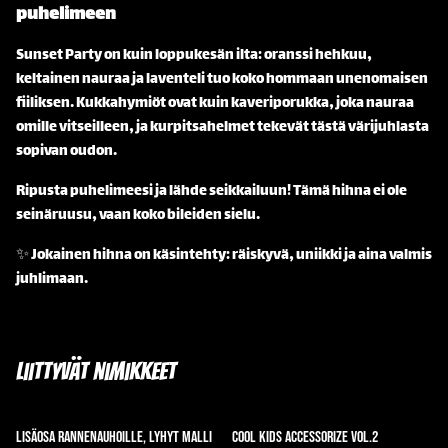
puhelimeen
Sunset Party on kuin loppukesän ilta: oranssi hehkuu,
keltainen nauraa ja laventeli tuo koko hommaan unenomaisen
fiiliksen. Kukkahymiöt ovat kuin kaveriporukka, joka nauraa
omille vitseilleen, ja kurpitsahelmet tekevät tästä värijuhlasta
sopivan oudon.
Ripusta puhelimeesi ja lähde seikkailuun! Tämä hihna ei ole
seinäruusu, vaan koko bileiden sielu.
✨ Jokainen hihna on käsintehty: räiskyvä, uniikki ja aina valmis
juhlimaan.
Liittyvät nimikkeet
Lisäosa rannenauhoille, lyhyt malli
Cool Kids Accessorize vol.2