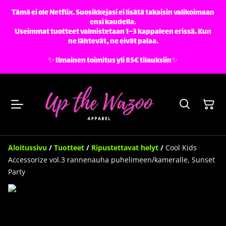
Tämä ei ole Netflix. Suosikkejasi ei lisätä takaisin valikoimaan
ensi kaudella.
Useimmat tuotteet valmistetaan 1–3 kappaleen erissä. Kun
ne lähtevät, ne eivät palaa.
✨️ Ilmainen toimitus yli 85€ tilauksiin✨️
Aloitussivu
/
Tuotteet
/
Ripustettavat helyt
/
Cool Kids
Accessorize vol.3 rannenauha puhelimeen/kameralle, Sunset
Party