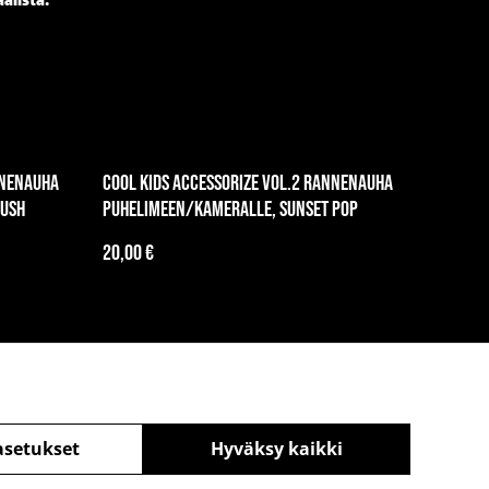
alista.
nnenauha
Cool Kids Accessorize vol.2 rannenauha
Rush
puhelimeen/kameralle, Sunset Pop
20,00 €
asetukset
Hyväksy kaikki
äntö