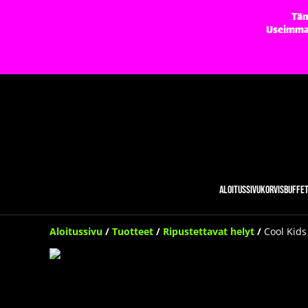
Täm
Useimmat 
Aloitussivu
Korvisbuffe
Aloitussivu
/
Tuotteet
/
Ripustettavat helyt
/
Cool Kids