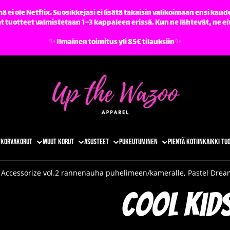
ä ei ole Netflix. Suosikkejasi ei lisätä takaisin valikoimaan ensi kaude
tuotteet valmistetaan 1–3 kappaleen erissä. Kun ne lähtevät, ne ei
✨️ Ilmainen toimitus yli 85€ tilauksiin✨️
t
Korvakorut
Muut korut
Asusteet
Pukeutuminen
Pientä kotiin
Kaikki tu
 Accessorize vol.2 rannenauha puhelimeen/kameralle, Pastel Drea
Cool Kid