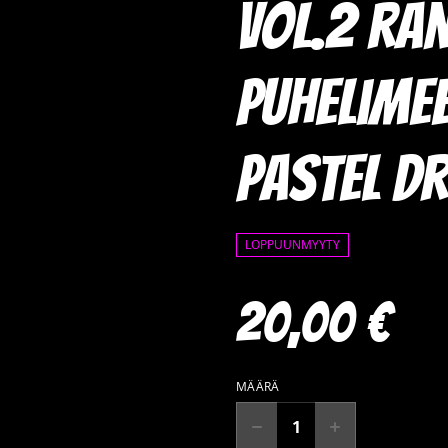
vol.2 ra
puhelime
Pastel D
LOPPUUNMYYTY
20,00 €
MÄÄRÄ