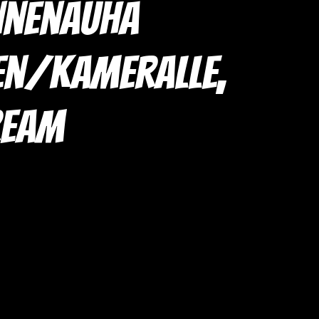
nnenauha
en/kameralle,
ream