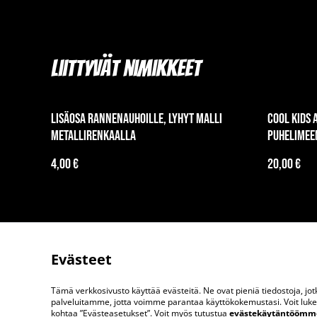
Liittyvät nimikkeet
Lisäosa rannenauhoille, lyhyt malli
Cool Kids 
metallirenkaalla
puhelimee
4,00 €
20,00 €
Evästeet
Tämä verkkosivusto käyttää evästeitä. Ne ovat pieniä tiedostoja, j
Ota meihin yhteytt
palveluitamme, jotta voimme parantaa käyttökokemustasi. Voit lukea 
kohtaa ”Evästeasetukset”. Voit myös tutustua
evästekäytäntöömm