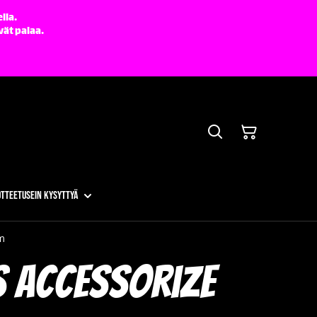
lla.
vät palaa.
otteet
Usein kysyttyä
m
s Accessorize