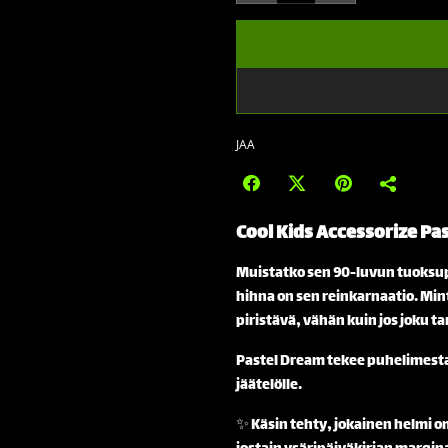
JAA
Cool Kids Accessorize
Pas
Muistatko sen 90-luvun tuoksup
hihna on sen reinkarnaatio. Mintu
piristävä, vähän kuin jos joku tar
Pastel Dream tekee puhelimestas
jäätelölle.
✨ Käsin tehty, jokainen helmi om