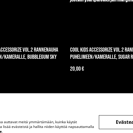
jostain ysäripäiväkirjan margina
Accessorize vol.2 rannenauha
Cool Kids Accessorize vol.2 ra
n/kameralle, Bubblegum Sky
puhelimeen/kameralle, Sugar 
20,00 €
Eväste
otka auttavat meitä ymmärtämään, kuinka käytät
ä
Juridiset ehdot
Tietosuojakäytäntö
Evästekäyt
lisää evästeistä ja hallita niiden käyttöä napsauttamalla
e
.