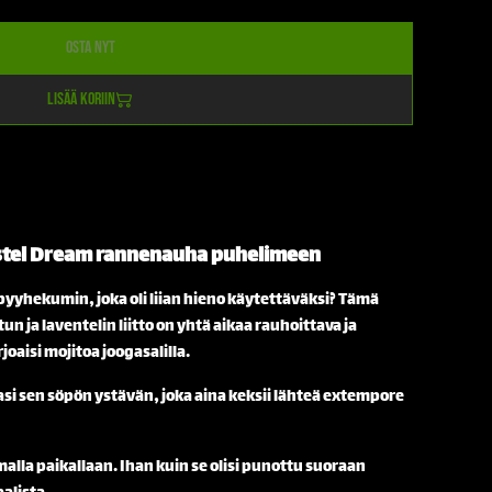
Osta nyt
Lisää koriin
tel Dream
rannenauha puhelimeen
yyhekumin, joka oli liian hieno käytettäväksi? Tämä
n ja laventelin liitto on yhtä aikaa rauhoittava ja
joaisi mojitoa joogasalilla.
i sen söpön ystävän, joka aina keksii lähteä extempore
alla paikallaan. Ihan kuin se olisi punottu suoraan