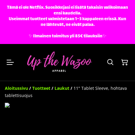
Tämä ei ole Netflix. Suosikkejasi ei lisätä takaisin valikoimaan
ensi kaudella.
Useimmat tuotteet valmistetaan 1–3 kappaleen erissä. Kun
ne lähtevät, ne eivät palaa.
✨️ Ilmainen toimitus yli 85€ tilauksiin✨️
Aloitussivu
/
Tuotteet
/
Laukut
/
11" Tablet Sleeve, hohtava
tablettisuojus