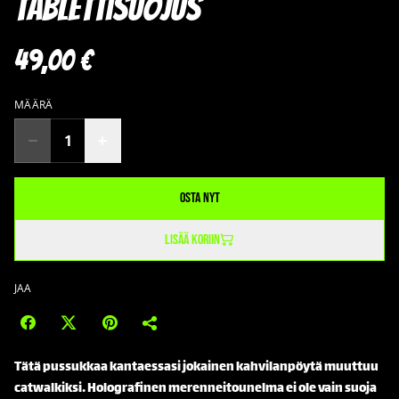
tablettisuojus
49,00 €
MÄÄRÄ
Osta nyt
Lisää koriin
JAA
Tätä pussukkaa kantaessasi jokainen kahvilanpöytä muuttuu
catwalkiksi. Holografinen merenneitounelma ei ole vain suoja