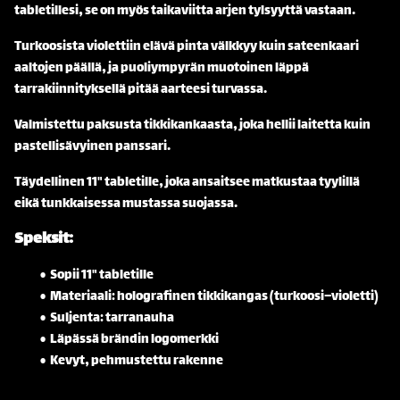
tabletillesi, se on myös taikaviitta arjen tylsyyttä vastaan.
Turkoosista violettiin elävä pinta välkkyy kuin sateenkaari
aaltojen päällä, ja puoliympyrän muotoinen läppä
tarrakiinnityksellä pitää aarteesi turvassa.
Valmistettu paksusta tikkikankaasta, joka hellii laitetta kuin
pastellisävyinen panssari.
Täydellinen 11" tabletille, joka ansaitsee matkustaa tyylillä
eikä tunkkaisessa mustassa suojassa.
Speksit:
Sopii 11" tabletille
Materiaali: holografinen tikkikangas (turkoosi–violetti)
Suljenta: tarranauha
Läpässä brändin logomerkki
Kevyt, pehmustettu rakenne