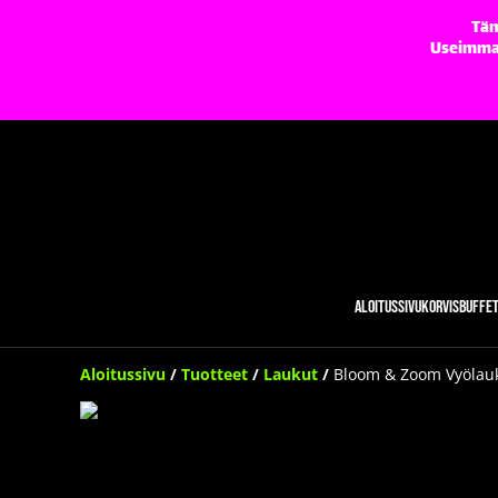
Täm
Useimmat 
Aloitussivu
Korvisbuffe
Aloitussivu
/
Tuotteet
/
Laukut
/
Bloom & Zoom Vyölau