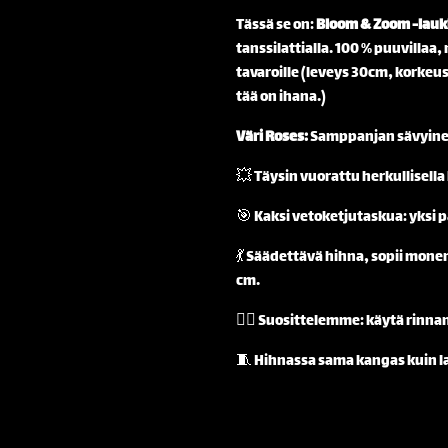
Tässä se on:
Bloom & Zoom -lau
tanssilattialla. 100 % puuvillaa,
tavaroille (leveys 30cm, korkeu
tää on ihana.)
Väri Roses:
Samppanjan sävyinen
💥 Täysin vuorattu herkullisella k
🎯 Kaksi vetoketjutaskua: yksi p
💃 Säädettävä hihna, sopii mone
cm.
👯‍♀️ Suosittelemme: käytä rinnan
🧵 Hihnassa sama kangas kuin l