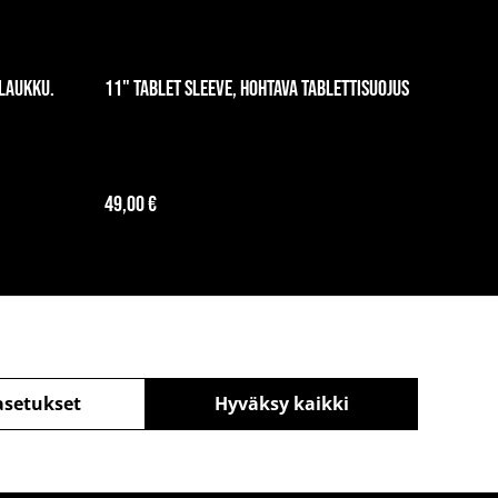
laukku.
11" Tablet Sleeve, hohtava tablettisuojus
49,00 €
asetukset
Hyväksy kaikki
äntö