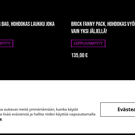
 Bag, hohdokas laukku joka
Brick Fanny Pack, hohdokas vyö
Vain yksi jäljellä!
MYYTY
LOPPUUNMYYTY
135,00 €
Eväste
otka auttavat meitä ymmärtämään, kuinka käytät
ä
Juridiset ehdot
Tietosuojakäytäntö
Evästekäyt
lisää evästeistä ja hallita niiden käyttöä napsauttamalla
e
.