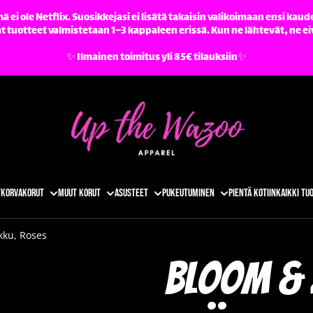
ä ei ole Netflix. Suosikkejasi ei lisätä takaisin valikoimaan ensi kaude
tuotteet valmistetaan 1–3 kappaleen erissä. Kun ne lähtevät, ne ei
✨️ Ilmainen toimitus yli 85€ tilauksiin✨️
t
Korvakorut
Muut korut
Asusteet
Pukeutuminen
Pientä kotiin
Kaikki tu
kku, Roses
Bloom &