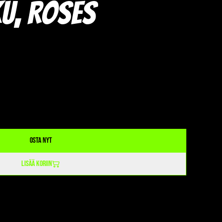
u, Roses
Osta nyt
Lisää koriin