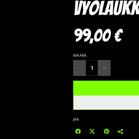
Vyölaukk
99,00 €
MÄÄRÄ
JAA