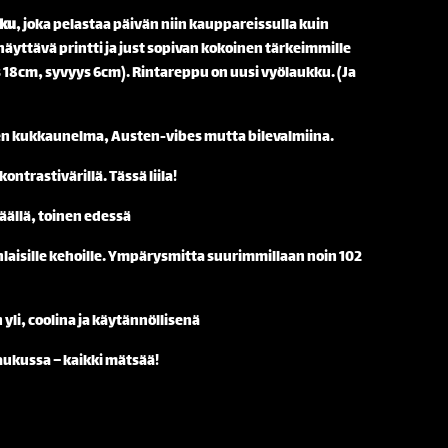
kku
, joka pelastaa päivän niin kauppareissulla kuin
 näyttävä printti ja just sopivan kokoinen tärkeimmille
s 18cm, syvyys 6cm). Rintareppu on uusi vyölaukku. (Ja
 kukkaunelma, Austen-vibes mutta bilevalmiina.
ontrastivärillä. Tässä liila!
äällä, toinen edessä
nlaisille kehoille. Ympärysmitta suurimmillaan noin 102
 yli, coolina ja käytännöllisenä
aukussa – kaikki mätsää!