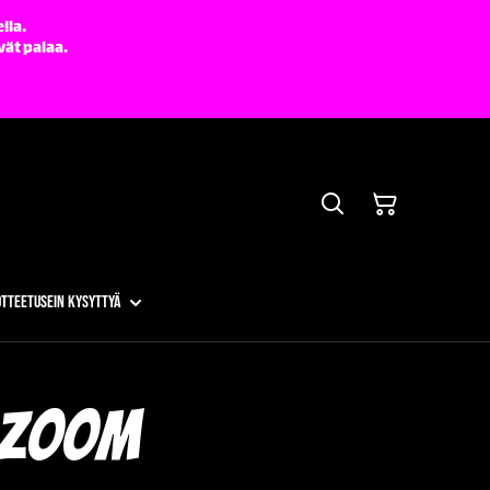
lla.
vät palaa.
otteet
Usein kysyttyä
 Zoom