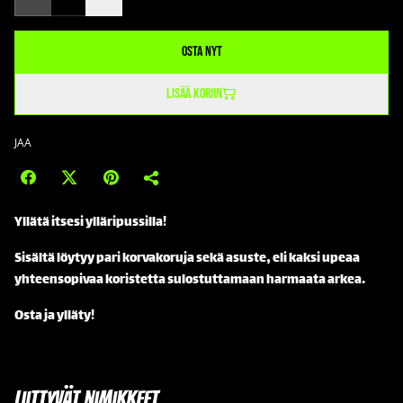
Osta nyt
Lisää koriin
JAA
Yllätä itsesi ylläripussilla!
Sisältä löytyy pari korvakoruja sekä asuste, eli kaksi upeaa
yhteensopivaa koristetta sulostuttamaan harmaata arkea.
Osta ja ylläty!
Liittyvät nimikkeet