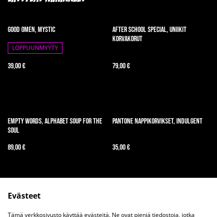
Good Omen, Mystic
After School Special, uniikit
korvakorut
LOPPUUNMYYTY
39,00 €
79,00 €
Empty Words, Alphabet Soup for the
Pantone nappikorvikset, Indulgent
Soul
89,00 €
35,00 €
Evästeet
Tämä verkkosivusto käyttää evästeitä. Ne ovat pieniä tiedostoja, jotka