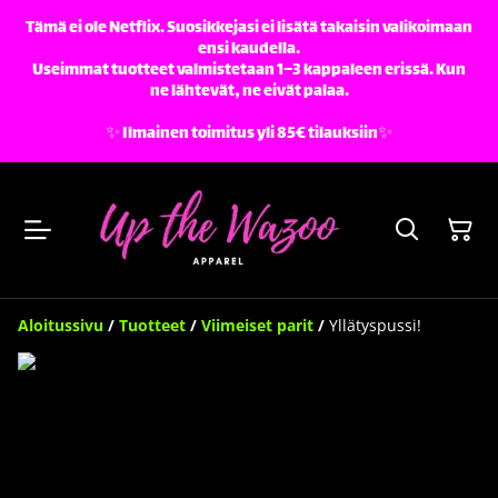
Tämä ei ole Netflix. Suosikkejasi ei lisätä takaisin valikoimaan
ensi kaudella.
Useimmat tuotteet valmistetaan 1–3 kappaleen erissä. Kun
ne lähtevät, ne eivät palaa.
✨️ Ilmainen toimitus yli 85€ tilauksiin✨️
Aloitussivu
/
Tuotteet
/
Viimeiset parit
/
Yllätyspussi!