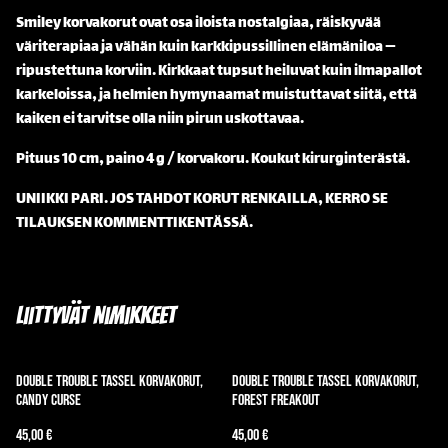
Smiley korvakorut ovat osa iloista nostalgiaa, räiskyvää
väriterapiaa ja vähän kuin karkkipussillinen elämäniloa —
ripustettuna korviin. Kirkkaat tupsut heiluvat kuin ilmapallot
karkeloissa, ja helmien hymynaamat muistuttavat siitä, että
kaiken ei tarvitse olla niin pirun uskottavaa.
Pituus 10 cm, paino 4 g / korvakoru. Koukut kirurginterästä.
UNIIKKI PARI. JOS TAHDOT KORUT RENKAILLA, KERRO SE
TILAUKSEN KOMMENTTIKENTÄSSÄ.
Liittyvät nimikkeet
Double trouble tassel korvakorut,
Double Trouble Tassel korvakorut,
candy curse
Forest Freakout
45,00 €
45,00 €