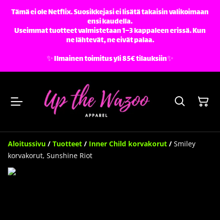
Tämä ei ole Netflix. Suosikkejasi ei lisätä takaisin valikoimaan
ensi kaudella.
Useimmat tuotteet valmistetaan 1–3 kappaleen erissä. Kun
ne lähtevät, ne eivät palaa.
✨️ Ilmainen toimitus yli 85€ tilauksiin✨️
Aloitussivu
/
Tuotteet
/
Inner Child korvakorut
/
Smiley
korvakorut, Sunshine Riot