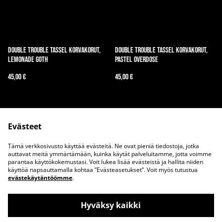
Double trouble tassel korvakorut,
Double trouble tassel korvakorut,
lemonade goth
pastel overdose
45,00 €
45,00 €
Evästeet
Tämä verkkosivusto käyttää evästeitä. Ne ovat pieniä tiedostoja, jotka
auttavat meitä ymmärtämään, kuinka käytät palveluitamme, jotta voimme
parantaa käyttökokemustasi. Voit lukea lisää evästeistä ja hallita niiden
Ota meihin yhteyttä
Juridiset ehdot
käyttöä napsauttamalla kohtaa ”Evästeasetukset”. Voit myös tutustua
evästekäytäntöömme
.
Tietosuojakäytäntö
Evästekäytäntö
Hyväksy kaikki