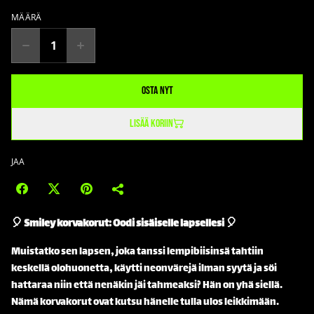
MÄÄRÄ
Osta nyt
Lisää koriin
JAA
🎈 Smiley korvakorut: Oodi sisäiselle lapsellesi 🎈
Muistatko sen lapsen, joka tanssi lempibiisinsä tahtiin
keskellä olohuonetta, käytti neonvärejä ilman syytä ja söi
hattaraa niin että nenäkin jäi tahmeaksi? Hän on yhä siellä.
Nämä korvakorut ovat kutsu hänelle tulla ulos leikkimään.