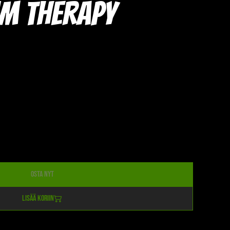
m Therapy
Osta nyt
Lisää koriin