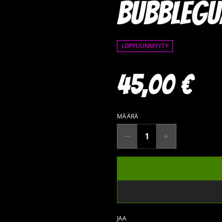
Bubblegu
LOPPUUNMYYTY
45,00 €
MÄÄRÄ
JAA