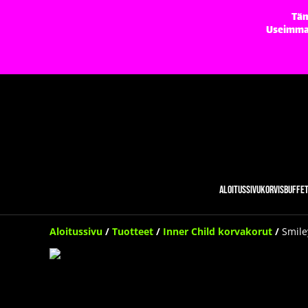
Täm
Useimmat 
Aloitussivu
Korvisbuffe
Aloitussivu
/
Tuotteet
/
Inner Child korvakorut
/
Smile