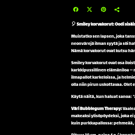
🎈 Smiley korvakorut: Oodi sisäis
Muistatko sen lapsen, joka tanss
neonvärejä ilman syytä ja söi ha
Nämä korvakorut ovat kutsu häne
Smiley korvakorut ovat osa ilois
karkkipussillinen elämäniloa — r
ilmapallot karkeloissa, ja helmi
olla niin pirun uskottavaa. Olet e
Käytä näitä, kun haluat sanoa:
"
Väri Bubblegum Therapy:
Vaale
makeaksi ylisöpöydeksi, joka ei
kuin purkkapallossa: pehmeää, r