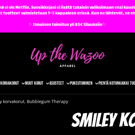
ä ei ole Netflix. Suosikkejasi ei lisätä takaisin valikoimaan ensi kaude
tuotteet valmistetaan 1–3 kappaleen erissä. Kun ne lähtevät, ne ei
✨️ Ilmainen toimitus yli 85€ tilauksiin✨️
t
Korvakorut
Muut korut
Asusteet
Pukeutuminen
Pientä kotiin
Kaikki tu
y korvakorut, Bubblegum Therapy
Smiley k