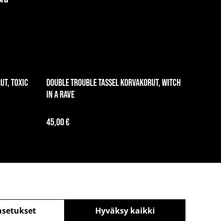
oru
ut, toxic
Double trouble tassel korvakorut, Witch
in a Rave
45,00 €
asetukset
Hyväksy kaikki
äntö