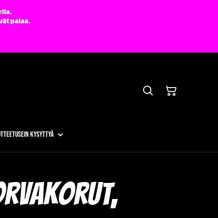
lla.
vät palaa.
otteet
Usein kysyttyä
orvakorut,