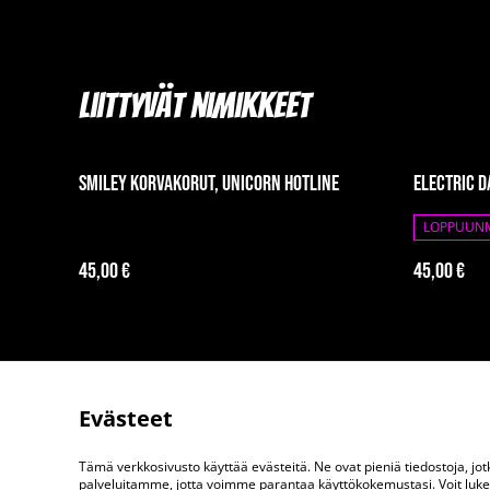
Liittyvät nimikkeet
Smiley korvakorut, Unicorn Hotline
Electric 
LOPPUUN
45,00 €
45,00 €
Evästeet
Tämä verkkosivusto käyttää evästeitä. Ne ovat pieniä tiedostoja, j
Ota meihin yhteytt
palveluitamme, jotta voimme parantaa käyttökokemustasi. Voit lukea 