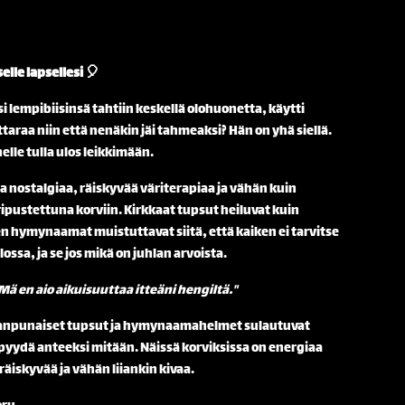
elle lapsellesi 🎈
i lempibiisinsä tahtiin keskellä olohuonetta, käytti
ttaraa niin että nenäkin jäi tahmeaksi? Hän on yhä siellä.
lle tulla ulos leikkimään.
ta nostalgiaa, räiskyvää väriterapiaa ja vähän kuin
ipustettuna korviin. Kirkkaat tupsut heiluvat kuin
en hymynaamat muistuttavat siitä, että kaiken ei tarvitse
lossa, ja se jos mikä on juhlan arvoista.
Mä en aio aikuisuuttaa itteäni hengiltä."
anpunaiset tupsut ja hymynaamahelmet sulautuvat
 pyydä anteeksi mitään. Näissä korviksissa on energiaa
äiskyvää ja vähän liiankin kivaa.