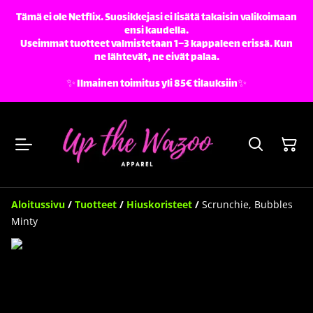
Tämä ei ole Netflix. Suosikkejasi ei lisätä takaisin valikoimaan
ensi kaudella.
Useimmat tuotteet valmistetaan 1–3 kappaleen erissä. Kun
ne lähtevät, ne eivät palaa.
✨️ Ilmainen toimitus yli 85€ tilauksiin✨️
Aloitussivu
/
Tuotteet
/
Hiuskoristeet
/
Scrunchie, Bubbles
Minty