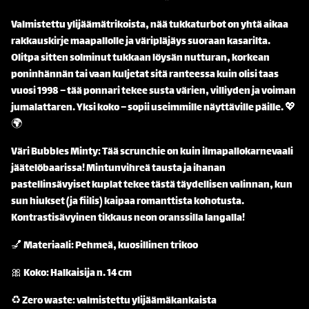
Valmistettu ylijäämätrikoista, nää tukkaturbot on yhtä aikaa
rakkauskirje maapallolle ja väripläjäys suoraan kasarilta.
Olitpa sitten solminut tukkaan löysän nutturan, korkean
poninhännän tai vaan kuljetat sitä ranteessa kuin olisi taas
vuosi 1998 – tää ponnari tekee susta värien, villiyden ja voiman
jumalattaren. Yksi koko – sopii useimmille näyttäville päille. 💖
🌍
Väri Bubbles Minty: Tää scrunchie on kuin ilmapallokarnevaali
jäätelöbaarissa! Mintunvihreä tausta ja ihanan
pastellinsävyiset kuplat tekee tästä täydellisen valinnan, kun
sun hiukset (ja fiilis) kaipaa romanttista kohotusta.
Kontrastisävyinen tikkaus neon oranssilla langalla!
💅 Materiaali: Pehmeä, kuosillinen trikoo
🎀 Koko: Halkaisija n. 14 cm
♻️ Zero waste: valmistettu ylijäämäkankaista