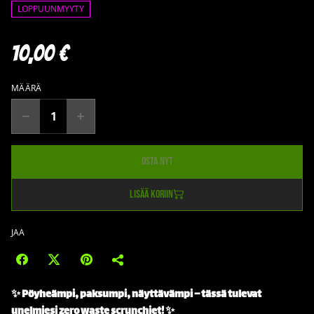
LOPPUUNMYYTY
10,00 €
MÄÄRÄ
Osta nyt
Lisää koriin
JAA
✨ Pöyheämpi, paksumpi, näyttävämpi – tässä tulevat
unelmiesi zero waste scrunchiet! ✨