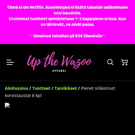
Tämä ei ole Netflix. Suosikkejasi ei lisätä takaisin valikoimaan
ensi kaudella.
Useimmat tuotteet valmistetaan 1–3 kappaleen erissä. Kun
ne lähtevät, ne eivät palaa.
✨️ Ilmainen toimitus yli 85€ tilauksiin✨️
Aloitussivu
/
Tuotteet
/
Tarvikkeet
/
Pienet silikoniset
korvistaustat 8 kpl