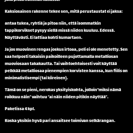
Kaksiosainen rakenne tekee sen, mitä perustaustat ei jaksa:
antaa tukea, ryhtiä ja pitoa niin, että isommatkin
tappikorvikset pysyy siellä missä niiden kuuluu. Edessä.
Näyttävästi. Ei lattiaa kohti kumartaen.
Ja jos muovinen rengas joskus irtoaa, peli ei ole menetetty. Sen
saa helposti takaisin paikoilleen pujottamalla metalliosan
muoviosaan takakautta. Tai vaihtoehtoisesti voit käyttää
pelkkää metalliosaa pienempien korvisten kanssa, kun fiilis on
minimalistisempi (tai kiireinen).
Tämä on se pieni, nerokas yksityiskohta, jolloin“miksi nämä
roikkuu näin” vaihtuu “ai näin niiden pitikin näyttää”.
Paketissa 4 kpl.
Koska yksikin hyvä pari ansaitsee toimivan selkärangan.