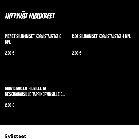
Liittyvät nimikkeet
Pienet silikoniset korvistaustat 8
Isot silikoniset korvistaustat 4 kpl
kpl
2,00 €
2,00 €
Korvistaustat pienille ja
keskikokoisille tappikorviksille 8
kpl
2,00 €
Evästeet