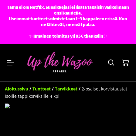
Tämä ei ole Netflix. Suosikkejasi ei lisätä takaisin valikoimaan
ensi kaudella.
Useimmat tuotteet valmistetaan 1–3 kappaleen erissä. Kun
ne lähtevät, ne eivät palaa.
✨️ Ilmainen toimitus yli 85€ tilauksiin✨️
Aloitussivu
/
Tuotteet
/
Tarvikkeet
/
2-osaiset korvistaustat
isoille tappikorviksille 4 kpl