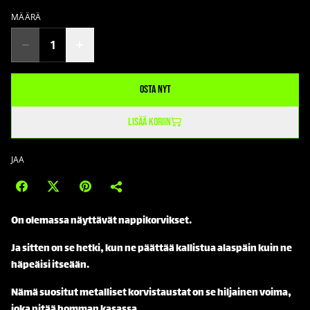
MÄÄRÄ
Osta nyt
Lisää koriin
JAA
On olemassa näyttävät nappikorvikset.
Ja sitten on se hetki, kun ne päättää kallistua alaspäin kuin ne
häpeäisi itseään.
Nämä suositut metalliset korvistaustat on se hiljainen voima,
joka pitää homman kasassa.