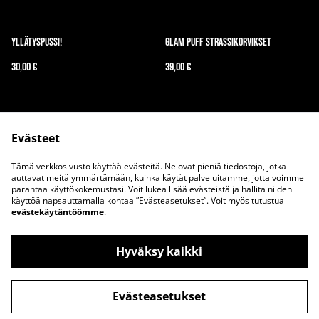
Yllätyspussi!
Glam Puff Strassikorvikset
30,00 €
39,00 €
Evästeet
Tämä verkkosivusto käyttää evästeitä. Ne ovat pieniä tiedostoja, jotka
auttavat meitä ymmärtämään, kuinka käytät palveluitamme, jotta voimme
parantaa käyttökokemustasi. Voit lukea lisää evästeistä ja hallita niiden
Ota meihin yhteyttä
Juridiset ehdot
käyttöä napsauttamalla kohtaa ”Evästeasetukset”. Voit myös tutustua
evästekäytäntöömme
.
Tietosuojakäytäntö
Evästekäytäntö
Hyväksy kaikki
Evästeasetukset
©
2026
Up the Wazoo Apparel