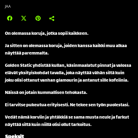
JAA
On olemassa koruja, jotka sopii kaikkeen.
Ja sitten on olemassa koruja, joiden kanssa kaikki muu alkaa
näyttää paremmalta.
Golden Static yhdistää kullan, käsinmaalatut pinnat ja valossa
elävät yksityiskohdat tavalla, joka näyttää vähän siltä kuin
joku olisi ottanut vanhan glamourin ja antanut sille kofeiinia.
Näissä on jotain kummallisen tehokasta.
Ei tarvitse pukeutua erityisesti. Ne tekee sen työn puolestasi.
Vedät nämä korviin ja yhtäkkiä se sama musta neule ja farkut
näyttää siltä kuin niillä olisi ollut tarkoitus.
Speksit