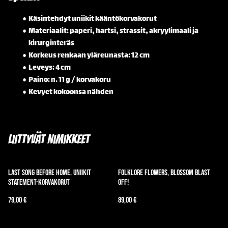
Käsintehdyt uniikit kääntökorvakorut
Materiaalit: paperi, hartsi, strassit, akryylimaali ja
kirurginteräs
Korkeus renkaan yläreunasta: 12 cm
Leveys: 4 cm
Paino: n. 11 g / korvakoru
Kevyet kokoonsa nähden
Liittyvät nimikkeet
Last Song Before Home, uniikit
Folklore Flowers, Blossom Blast
statement-korvakorut
Off!
79,00 €
89,00 €