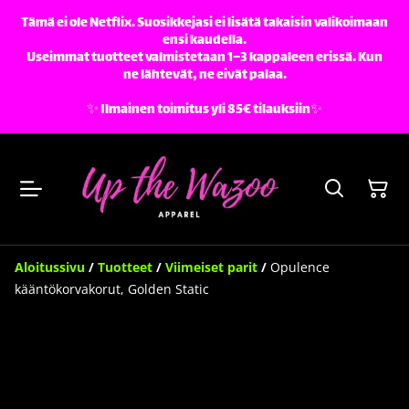
Tämä ei ole Netflix. Suosikkejasi ei lisätä takaisin valikoimaan
ensi kaudella.
Useimmat tuotteet valmistetaan 1–3 kappaleen erissä. Kun
ne lähtevät, ne eivät palaa.
✨️ Ilmainen toimitus yli 85€ tilauksiin✨️
Aloitussivu
/
Tuotteet
/
Viimeiset parit
/
Opulence
kääntökorvakorut, Golden Static