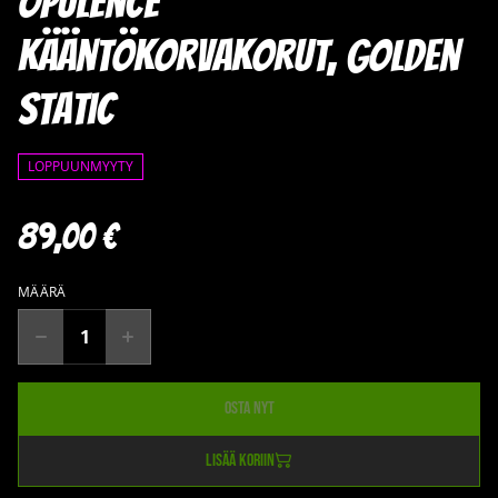
Opulence
kääntökorvakorut, Golden
Static
LOPPUUNMYYTY
89,00 €
MÄÄRÄ
Osta nyt
Lisää koriin