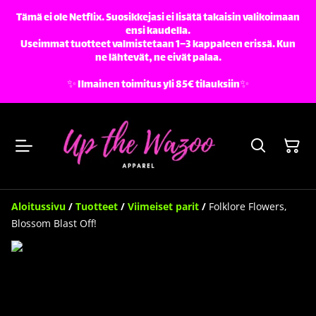
Tämä ei ole Netflix. Suosikkejasi ei lisätä takaisin valikoimaan
ensi kaudella.
Useimmat tuotteet valmistetaan 1–3 kappaleen erissä. Kun
ne lähtevät, ne eivät palaa.
✨️ Ilmainen toimitus yli 85€ tilauksiin✨️
Aloitussivu
/
Tuotteet
/
Viimeiset parit
/
Folklore Flowers,
Blossom Blast Off!