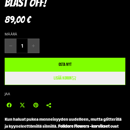
Blast Off!
89,00 €
MÄÄRÄ
Osta nyt
Lisää koriin
JAA
Kun haluat pukea menneisyyden uudelleen, mutta glitterillä
ja kyyneleettömillä silmillä.
Folklore Flowers -korvikset
ovat