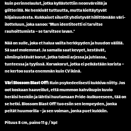
kuin perinnelaulut, jotka kyllästettiin neonväreillä ja
glitterillä. Ne henkivät tuttuutta, mutta kieltäytyvät
hiljaisuudesta. Kukkaiset siluetit yhdistyvät hillittömään väri-
ilotteluun, joka sanoo: “Mun identiteetti ei tarvitse
rauhoittumista – se tarvitsee lavan.”
Nää on sulle, joka et halua valita herkkyyden ja huudon välillä.
Sä saat molemmat. Ja samalla saat kevyet, kestävät,
silmiinpistävät korut, jotka toimii arjessa ja juhlassa,
tunteessa ja tyylissä. Korvakorut, jotka ei pelkästään korista –
ne kertoo susta enemmän kuin CV ikinä.
Väri Blossom Blast Off!:
Kuin psykedeelisesti kukkiva niitty. Jos
oot koskaan haaveillut, että mummon kahvikupin kuvio
heräisi henkiin ja lähtisi huutamaan Pride-kulkueeseen, tää on
se hetki. Blossom Blast Off! tuo esiin sen lempeyden, jonka
peität huumorilla – ja sen voiman, jonka puet kukkiin.
Pituus 8 cm, paino 11 g / kpl