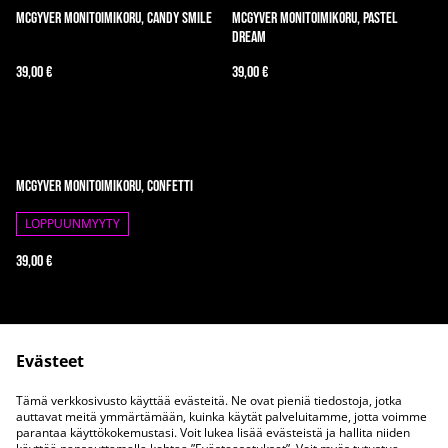
McGyver Monitoimikoru, Candy Smile
McGyver Monitoimikoru, Pastel
Dream
39,00 €
39,00 €
McGyver Monitoimikoru, Confetti
LOPPUUNMYYTY
39,00 €
Evästeet
Tämä verkkosivusto käyttää evästeitä. Ne ovat pieniä tiedostoja, jotka
auttavat meitä ymmärtämään, kuinka käytät palveluitamme, jotta voimme
parantaa käyttökokemustasi. Voit lukea lisää evästeistä ja hallita niiden