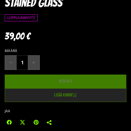
Stained Glass
LOPPUUNMYYTY
39,00 €
MÄÄRÄ
Osta nyt
Lisää koriin
JAA