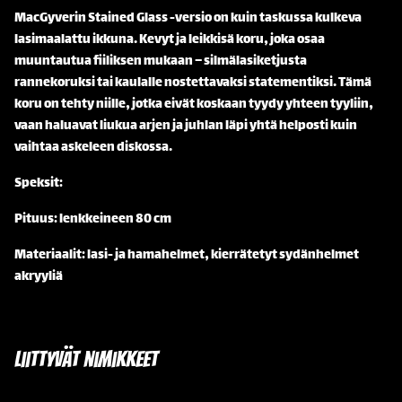
MacGyverin Stained Glass -versio on kuin taskussa kulkeva
lasimaalattu ikkuna. Kevyt ja leikkisä koru, joka osaa
muuntautua fiiliksen mukaan – silmälasiketjusta
rannekoruksi tai kaulalle nostettavaksi statementiksi. Tämä
koru on tehty niille, jotka eivät koskaan tyydy yhteen tyyliin,
vaan haluavat liukua arjen ja juhlan läpi yhtä helposti kuin
vaihtaa askeleen diskossa.
Speksit:
Pituus: lenkkeineen 80 cm
Materiaalit: lasi- ja hamahelmet, kierrätetyt sydänhelmet
akryyliä
Liittyvät nimikkeet