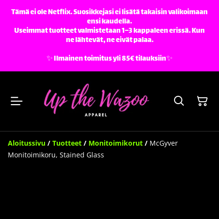
Tämä ei ole Netflix. Suosikkejasi ei lisätä takaisin valikoimaan
ensi kaudella.
Useimmat tuotteet valmistetaan 1–3 kappaleen erissä. Kun
ne lähtevät, ne eivät palaa.
✨️ Ilmainen toimitus yli 85€ tilauksiin✨️
Aloitussivu
/
Tuotteet
/
Monitoimikorut
/
McGyver
Monitoimikoru, Stained Glass