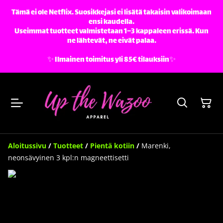
Tämä ei ole Netflix. Suosikkejasi ei lisätä takaisin valikoimaan
ensi kaudella.
Useimmat tuotteet valmistetaan 1–3 kappaleen erissä. Kun
ne lähtevät, ne eivät palaa.
✨️ Ilmainen toimitus yli 85€ tilauksiin✨️
Aloitussivu
/
Tuotteet
/
Pientä kotiin
/
Marenki,
neonsävyinen 3 kpl:n magneettisetti