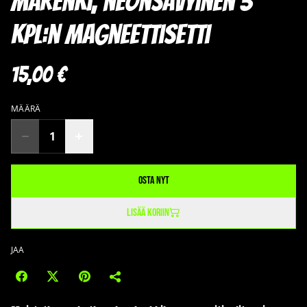
Marenki, neonsävyinen 3
kpl:n magneettisetti
15,00 €
MÄÄRÄ
Osta nyt
Lisää koriin
JAA