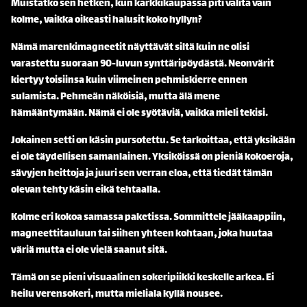
Muistatko sen hetken, kun karkkikaupassa piti valita vain
kolme, vaikka oikeasti halusit koko hyllyn?
Nämä marenkimagneetit näyttävät siltä kuin ne olisi
varastettu suoraan 90-luvun synttäripöydästä. Neonvärit
kiertyy toisiinsa kuin viimeinen pehmiskierre ennen
sulamista. Pehmeän näköisiä, mutta älä mene
hämääntymään. Nämä ei ole syötäviä, vaikka mieli tekisi.
Jokainen setti on käsin pursotettu. Se tarkoittaa, että yksikään
ei ole täydellisen samanlainen. Yksiköissä on pieniä kokoeroja,
sävyjen heittoja ja juuri sen verran eloa, että tiedät tämän
olevan tehty käsin eikä tehtaalla.
Kolme eri kokoa samassa paketissa. Sommittele jääkaappiin,
magneettitauluun tai siihen yhteen kohtaan, joka huutaa
väriä mutta ei ole vielä saanut sitä.
Tämä on se pieni visuaalinen sokeripiikki keskelle arkea. Ei
heilu verensokeri, mutta mieliala kyllä nousee.