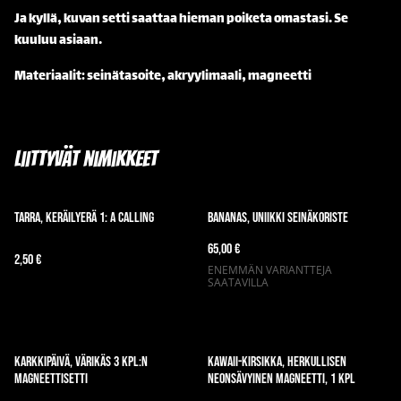
Ja kyllä, kuvan setti saattaa hieman poiketa omastasi. Se
kuuluu asiaan.
Materiaalit: seinätasoite, akryylimaali, magneetti
Liittyvät nimikkeet
Tarra, keräilyerä 1: A calling
Bananas, uniikki seinäkoriste
65,00 €
2,50 €
ENEMMÄN VARIANTTEJA
SAATAVILLA
Karkkipäivä, värikäs 3 kpl:n
Kawaii-kirsikka, herkullisen
magneettisetti
neonsävyinen magneetti, 1 kpl