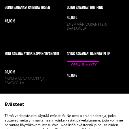
Going Bananas! Rainbow green
Going Bananas! Hot pink
45,00 €
45,00 €
ENEMMÄN VARIANTTEJA
SAATAVILLA
Mini Banana Studs nappikorvakorut
Going Bananas! Rainbow Blue
LOPPUUNMYYTY
20,00 €
45,00 €
ENEMMÄN VARIANTTEJA
SAATAVILLA
Evästeet
Tämä verkkosivusto käyttää evästeitä. Ne ovat pieniä tiedostoja, jotka
auttavat meitä ymmärtämään, kuinka käytät palveluitamme, jotta voimme
parantaa käyttökokemustasi. Voit lukea lisää evästeistä ja hallita niiden