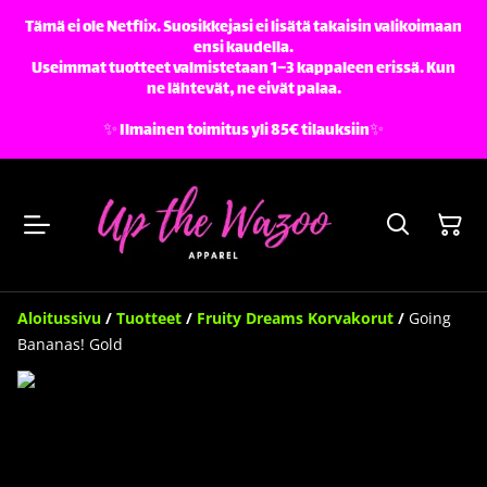
Tämä ei ole Netflix. Suosikkejasi ei lisätä takaisin valikoimaan
ensi kaudella.
Useimmat tuotteet valmistetaan 1–3 kappaleen erissä. Kun
ne lähtevät, ne eivät palaa.
✨️ Ilmainen toimitus yli 85€ tilauksiin✨️
Aloitussivu
/
Tuotteet
/
Fruity Dreams Korvakorut
/
Going
Bananas! Gold