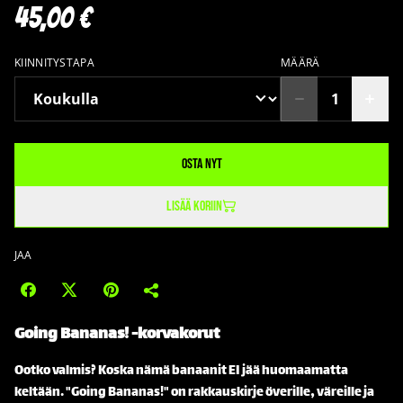
45,00 €
KIINNITYSTAPA
MÄÄRÄ
Osta nyt
Lisää koriin
JAA
Going Bananas!
-korvakorut
Ootko valmis? Koska nämä banaanit EI jää huomaamatta
keltään. "Going Bananas!" on rakkauskirje överille, väreille ja