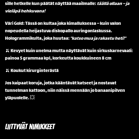
sille hetkelle kun päätät näyttää maailmalle:
täällä ollaan – ja
vieläpä hehkuvana!
Väri Gold: Tässä on kultaa joka kimalluksessa – kuin valon
nopeudella heijastuva diskopallo auringonlaskussa.
Hologrammikulta, joka huutaa:
”katso mua ja rakastu heti!”
🍌 Kevyet kuin unelma mutta näyttävät kuin sirkuskarnevaali:
painoa 5 grammaa kpl, korkeutta koukkuineen 8 cm
🍌 Koukut kirurginterästä
Jos kaipaat koruja, jotka kääntävät katseet ja nostavat
tunnelman kattoon, niin näissä mennään jo banaanipilven
yläpuolelle. 💥
Liittyvät nimikkeet