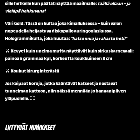
sille hetkelle kun päätät näyttää maailmalle:
täällä ollaan – ja
vieläpä hehkuvana!
Väri Gold: Tässä on kultaa joka kimalluksessa – kuin valon
nopeudella heijastuva diskopallo auringonlaskussa.
Hologrammikulta, joka huutaa:
”katso mua ja rakastu heti!”
🍌 Kevyet kuin unelma mutta näyttävät kuin sirkuskarnevaali:
painoa 5 grammaa kpl, korkeutta koukkuineen 8 cm
🍌 Koukut kirurginterästä
Jos kaipaat koruja, jotka kääntävät katseet ja nostavat
tunnelman kattoon, niin näissä mennään jo banaanipilven
yläpuolelle. 💥
Liittyvät nimikkeet