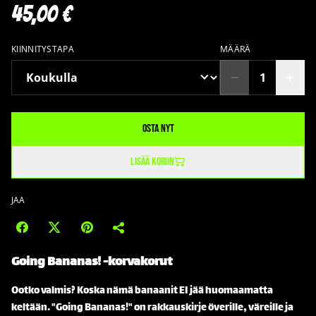
45,00 €
KIINNITYSTAPA
MÄÄRÄ
Osta nyt
Lisää koriin
JAA
Going Bananas!
-korvakorut
Ootko valmis? Koska nämä banaanit EI jää huomaamatta
keltään. "Going Bananas!" on rakkauskirje överille, väreille ja