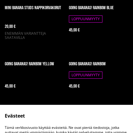
Mini Banana Studs nappikorvakorut
Going Bananas! Rainbow Blue
LOPPUUNMYYTY
20,00 €
45,00 €
ENEMMÄN VARIANTTEJA
SAATAVILLA
Going Bananas! Rainbow Yellow
Going Bananas! Rainbow
LOPPUUNMYYTY
45,00 €
45,00 €
Evästeet
Tämä verkkosivusto käyttää evästeitä. Ne ovat pieniä tiedostoja, jotka
auttavat meitä ymmärtämään, kuinka käytät palveluitamme, jotta voimme