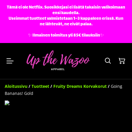
Tämä ei ole Netflix. Suosikkejasi ei lisätä takaisin valikoimaan
ensi kaudella.
Useimmat tuotteet valmistetaan 1–3 kappaleen erissä. Kun
ne lähtevät, ne eivät palaa.
✨️ Ilmainen toimitus yli 85€ tilauksiin✨️
Aloitussivu
/
Tuotteet
/
Fruity Dreams Korvakorut
/
Going
Bananas! Gold