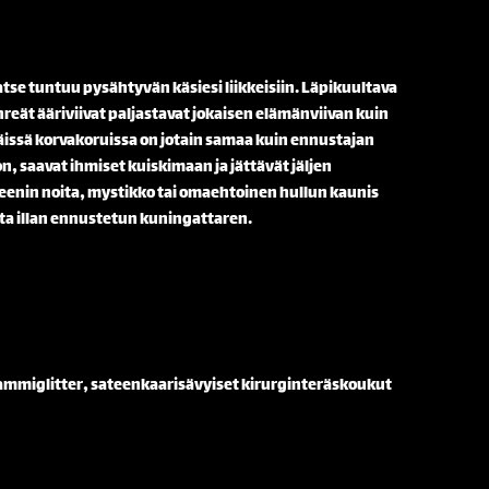
tse tuntuu pysähtyvän käsiesi liikkeisiin. Läpikuultava
reät ääriviivat paljastavat jokaisen elämänviivan kuin
äissä korvakoruissa on jotain samaa kuin ennustajan
, saavat ihmiset kuiskimaan ja jättävät jäljen
weenin noita, mystikko tai omaehtoinen hullun kaunis
ta illan ennustetun kuningattaren.
rammiglitter, sateenkaarisävyiset kirurginteräskoukut