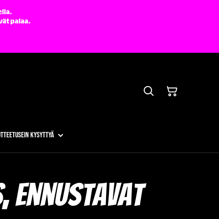
lla.
vät palaa.
otteet
Usein kysyttyä
s, ennustavat