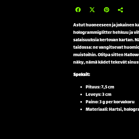
Astut huoneeseen ja jokainen ka
hologrammiglitter hehkuu ja vih
salaisuuksia kertovan kartan. N
taidossa: ne vangitsevat huomion
muistoihin. Olitpa sitten Hallo
näky, nämä kädet tekevät sinus
Speksit:
Pituus: 7,5 cm
Leveys: 3 cm
Paino: 3 g per korvakoru
Materiaali: Hartsi, holog