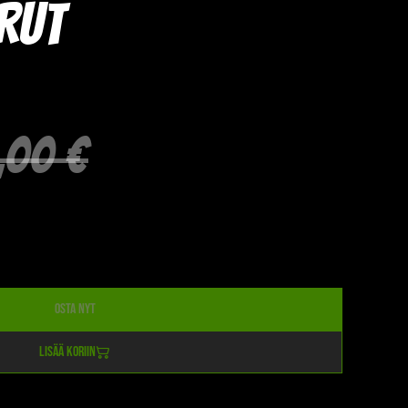
rut
,00 €
Osta nyt
Lisää koriin