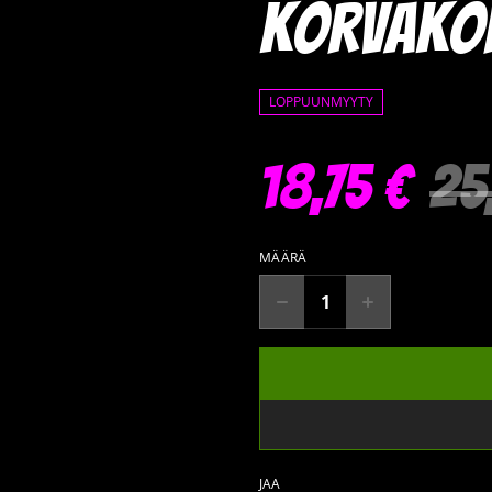
korvako
LOPPUUNMYYTY
18,75 €
25
MÄÄRÄ
JAA