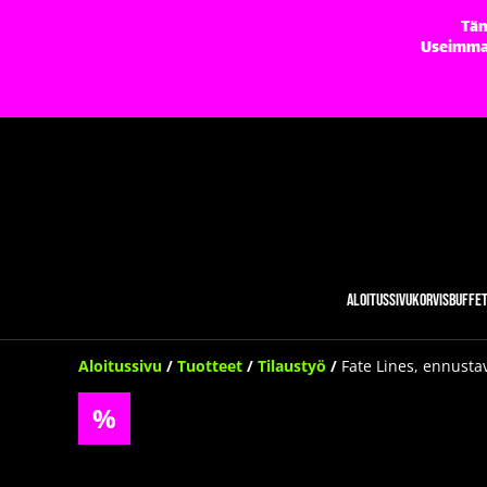
Täm
Useimmat 
Aloitussivu
Korvisbuffe
Aloitussivu
/
Tuotteet
/
Tilaustyö
/
Fate Lines, ennusta
%