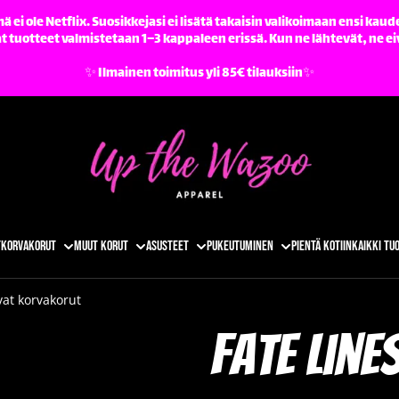
ä ei ole Netflix. Suosikkejasi ei lisätä takaisin valikoimaan ensi kaude
tuotteet valmistetaan 1–3 kappaleen erissä. Kun ne lähtevät, ne ei
✨️ Ilmainen toimitus yli 85€ tilauksiin✨️
t
Korvakorut
Muut korut
Asusteet
Pukeutuminen
Pientä kotiin
Kaikki tu
vat korvakorut
Fate Line