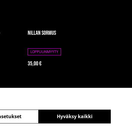
+
Nillan sormus
LOPPUUNMYYTY
35,00 €
asetukset
Hyväksy kaikki
äntö