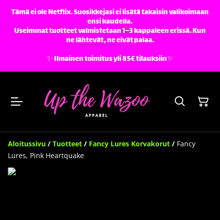
Tämä ei ole Netflix. Suosikkejasi ei lisätä takaisin valikoimaan
ensi kaudella.
Useimmat tuotteet valmistetaan 1–3 kappaleen erissä. Kun
ne lähtevät, ne eivät palaa.
✨️ Ilmainen toimitus yli 85€ tilauksiin✨️
Aloitussivu
/
Tuotteet
/
Fancy Lures Korvakorut
/
Fancy
Lures, Pink Heartquake