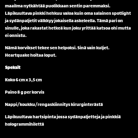
maailma nytkähtää puolikkaan sentin paremmaksi.
Läpikuultava pinkki hehkuu valoa kuin oma salainen spotlight
ja sydänpaljetit välkkyy jokaisella askeleella. Tämä pari on
sinulle, joka rakastat hetkeä kun joku yrittää katsoa ohi mutta
ei onnistu.
Nämä korvikset tekee sen helpoksi. Sinä vain kuljet.
Heartquake hoitaa loput.
Speksit
Koko 6 cm x 3,5 cm
Paino 8 g per korvis
Nappi/koukku/rengaskiinnitys kirurginterästä
Läpikuultava hartsipinta jossa sydänpaljetteja ja pinkkiä
hologrammihilettä