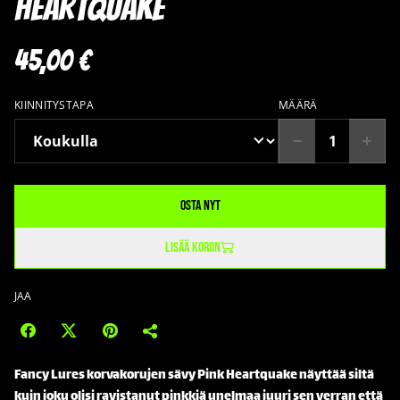
Heartquake
45,00 €
KIINNITYSTAPA
MÄÄRÄ
Osta nyt
Lisää koriin
JAA
Fancy Lures korvakorujen sävy Pink Heartquake näyttää siltä
kuin joku olisi ravistanut pinkkiä unelmaa juuri sen verran että