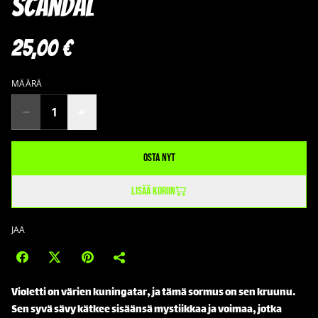
Scandal
25,00 €
MÄÄRÄ
Osta nyt
Lisää koriin
JAA
Violetti on värien kuningatar, ja tämä sormus on sen kruunu.
Sen syvä sävy kätkee sisäänsä mystiikkaa ja voimaa, jotka