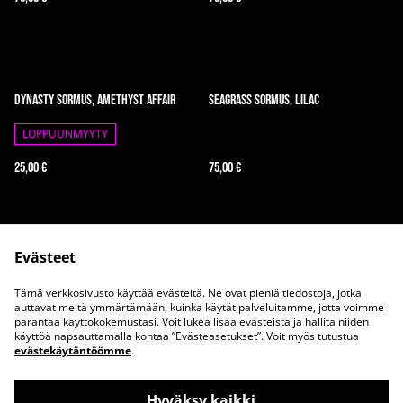
Dynasty sormus, Amethyst Affair
Seagrass sormus, Lilac
LOPPUUNMYYTY
25,00 €
75,00 €
Evästeet
Tämä verkkosivusto käyttää evästeitä. Ne ovat pieniä tiedostoja, jotka
auttavat meitä ymmärtämään, kuinka käytät palveluitamme, jotta voimme
parantaa käyttökokemustasi. Voit lukea lisää evästeistä ja hallita niiden
Ota meihin yhteyttä
Juridiset ehdot
käyttöä napsauttamalla kohtaa ”Evästeasetukset”. Voit myös tutustua
evästekäytäntöömme
.
Tietosuojakäytäntö
Evästekäytäntö
Hyväksy kaikki