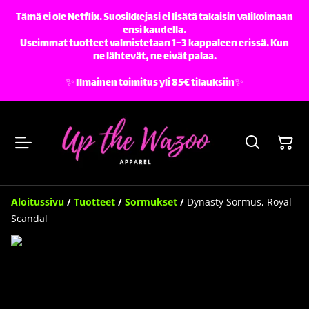
Tämä ei ole Netflix. Suosikkejasi ei lisätä takaisin valikoimaan
ensi kaudella.
Useimmat tuotteet valmistetaan 1–3 kappaleen erissä. Kun
ne lähtevät, ne eivät palaa.
✨️ Ilmainen toimitus yli 85€ tilauksiin✨️
Aloitussivu
/
Tuotteet
/
Sormukset
/
Dynasty Sormus, Royal
Scandal