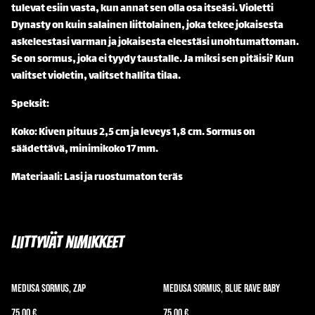
tulevat esiin vasta, kun annat sen olla osa itseäsi. Violetti
Dynasty on kuin salainen liittolainen, joka tekee jokaisesta
askeleestasi varman ja jokaisesta eleestäsi unohtumattoman.
Se on sormus, joka ei tyydy taustalle. Ja miksi sen pitäisi? Kun
valitset violetin, valitset hallita tilaa.
Speksit:
Koko: Kiven pituus 2,5 cm ja leveys 1,8 cm. Sormus on
säädettävä, minimikoko 17 mm.
Materiaali: Lasi ja ruostumaton teräs
Liittyvät nimikkeet
Medusa sormus, Zap
Medusa sormus, Blue Rave Baby
75,00 €
75,00 €