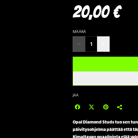
20,00 €
MÄÄRÄ
JAA
Opal Diamond Studs tuo sen tunt
päivitysohjelma päättää että t
Kimaltavan opaalipinta elää valo