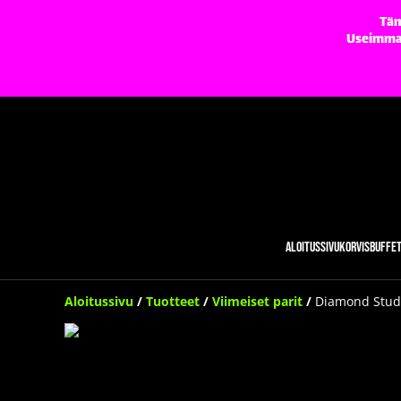
Täm
Useimmat 
Aloitussivu
Korvisbuffe
Aloitussivu
/
Tuotteet
/
Viimeiset parit
/
Diamond Stud