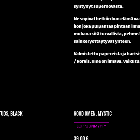
syntynyt supernovasta.
Ne sopivat hetkiin kun elämä vaa
ilon joka pulpahtaa pintaan ilm
mukana sitä turvallista, pehmeä
säihke lyöttäytyvät yhteen.
Valmistettu papereista ja hartsis
/ korvis. Ilme on ilmava. Vaikutus
tuds, Black
Good Omen, Mystic
LOPPUUNMYYTY
39,00 €