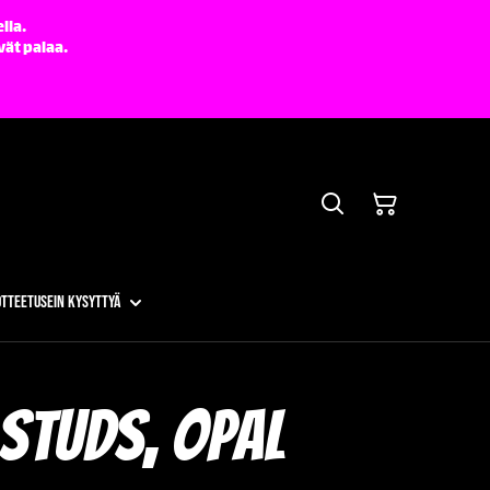
lla.
vät palaa.
otteet
Usein kysyttyä
Studs, Opal