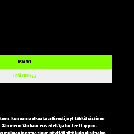
Osta nyt
Lisää koriin
een, kun aamu alkaa tavallisesti ja yhtäkkiä sisäinen
änään mennään kauneus edellä ja tunteet tappiin.
n mukaan ja antaa sinun näyttää siltä kuin olisit salaa