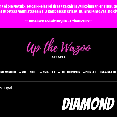
ä ei ole Netflix. Suosikkejasi ei lisätä takaisin valikoimaan ensi kaude
tuotteet valmistetaan 1–3 kappaleen erissä. Kun ne lähtevät, ne ei
✨️ Ilmainen toimitus yli 85€ tilauksiin✨️
t
Korvakorut
Muut korut
Asusteet
Pukeutuminen
Pientä kotiin
Kaikki tu
s, Opal
Diamond 