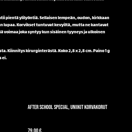
tii pientä ylilyöntiä. Sellaisen lempeän, oudon, kirkkaan
an lupaa. Korvikset tuntuvat kevyiltä, mutta ne kantavat
ä voimaa joka syntyy kun sisäinen tyyneys ja ulkoinen
ta. Kiinnitys kirurginterästä. Koko 2,8 x 2,8 cm. Paino 1 g
 ei.
After School Special, uniikit korvakorut
79,00 €