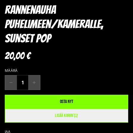
rannenauha
puhelimeen/kameralle,
Sunset Pop
20,00 €
MÄÄRÄ
Osta nyt
Lisää koriin
JAA