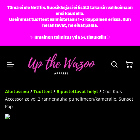
Tämä ei ole Netflix. Suosikkejasi ei lisätä takaisin valikoimaan
ensi kaudella.
Useimmat tuotteet valmistetaan 1–3 kappaleen erissä. Kun
ne lähtevät, ne eivät palaa.
✨️ Ilmainen toimitus yli 85€ tilauksiin✨️
Aloitussivu
/
Tuotteet
/
Ripustettavat helyt
/
Cool Kids
Accessorize vol.2 rannenauha puhelimeen/kameralle, Sunset
Pop