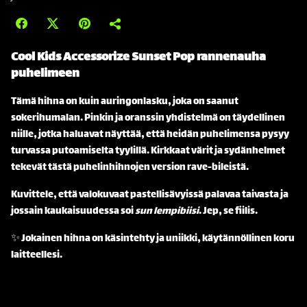
Cool Kids Accessorize Sunset Pop rannenauha
puhelimeen
Tämä hihna on kuin auringonlasku, joka on saanut
sokerihumalan. Pinkin ja oranssin yhdistelmä on täydellinen
niille, jotka haluavat näyttää, että heidän puhelimensa pysyy
turvassa putoamiselta tyylillä. Kirkkaat värit ja sydänhelmet
tekevät tästä puhelinhihnojen version rave-bileistä.
Kuvittele, että valokuvaat pastellisävyissä palavaa taivasta ja
jossain kaukaisuudessa soi
sun lempibiisi
. Jep, se fiilis.
✨ Jokainen hihna on käsintehty ja uniikki, käytännöllinen koru
laitteellesi.