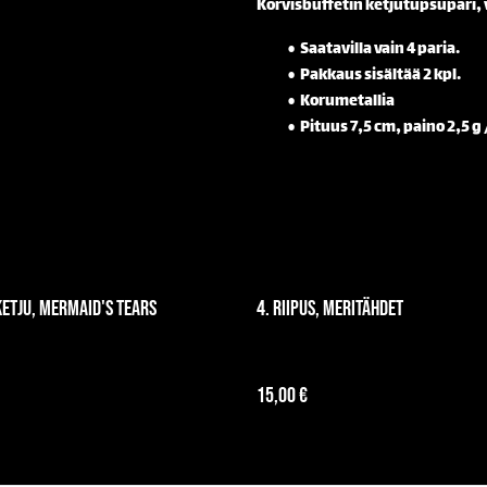
Korvisbuffetin ketjutupsupari, v
Saatavilla vain 4 paria.
Pakkaus sisältää 2 kpl.
Korumetallia
Pituus 7,5 cm, paino 2,5 g 
ketju, mermaid's tears
4. Riipus, meritähdet
15,00 €