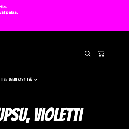
lla.
vät palaa.
otteet
Usein kysyttyä
upsu, violetti