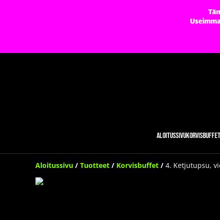
Täm
Useimmat 
Aloitussivu
Korvisbuffe
Aloitussivu
/
Tuotteet
/
Korvisbuffet
/
4. Ketjutupsu, vi