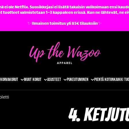
ä ei ole Netflix. Suosikkejasi ei lisätä takaisin valikoimaan ensi kaude
tuotteet valmistetaan 1–3 kappaleen erissä. Kun ne lähtevät, ne ei
✨️ Ilmainen toimitus yli 85€ tilauksiin✨️
t
Korvakorut
Muut korut
Asusteet
Pukeutuminen
Pientä kotiin
Kaikki tu
oletti
4. Ketjut