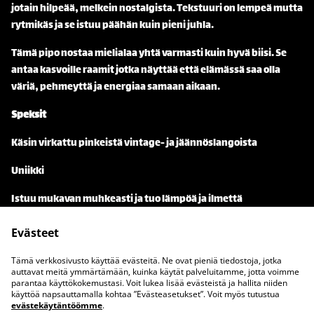
jotain hilpeää, melkein nostalgista. Tekstuuri on lempeä mutta
rytmikäs ja se istuu päähän kuin pieni juhla.
Tämä pipo nostaa mielialaa yhtä varmasti kuin hyvä biisi. Se
antaa kasvoille raamit jotka näyttää että elämässä saa olla
väriä, pehmeyttä ja energiaa samaan aikaan.
Speksit
Käsin virkattu pinkeistä vintage- ja jäännöslangoista
Uniikki
Istuu mukavan muhkeasti ja tuo lämpöä ja ilmettä
Evästeet
Tämä verkkosivusto käyttää evästeitä. Ne ovat pieniä tiedostoja, jotka
auttavat meitä ymmärtämään, kuinka käytät palveluitamme, jotta voimme
parantaa käyttökokemustasi. Voit lukea lisää evästeistä ja hallita niiden
Ota meihin yhteyttä
Juridiset ehdot
käyttöä napsauttamalla kohtaa ”Evästeasetukset”. Voit myös tutustua
evästekäytäntöömme
.
Tietosuojakäytäntö
Evästekäytäntö