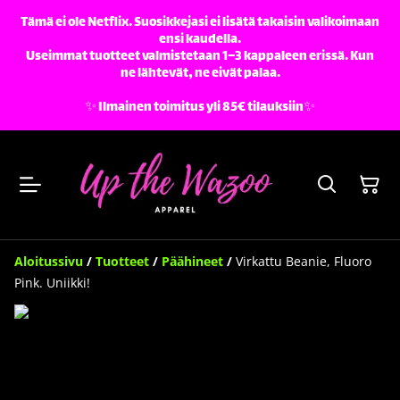
Tämä ei ole Netflix. Suosikkejasi ei lisätä takaisin valikoimaan
ensi kaudella.
Useimmat tuotteet valmistetaan 1–3 kappaleen erissä. Kun
ne lähtevät, ne eivät palaa.
✨️ Ilmainen toimitus yli 85€ tilauksiin✨️
Aloitussivu
/
Tuotteet
/
Päähineet
/
Virkattu Beanie, Fluoro
Pink. Uniikki!