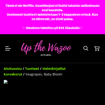
Tämä ei ole Netflix. Suosikkejasi ei lisätä takaisin valikoimaan
ensi kaudella.
Useimmat tuotteet valmistetaan 1–3 kappaleen erissä. Kun
ne lähtevät, ne eivät palaa.
✨️ Ilmainen toimitus yli 85€ tilauksiin✨️
Aloitussivu
/
Tuotteet
/
Helmikirjaillut
korvakorut
/
Seagrapes, Baby Bloom