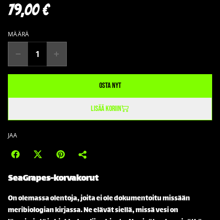
79,00 €
MÄÄRÄ
Osta nyt
Lisää koriin
JAA
SeaGrapes-korvakorut
On olemassa olentoja, joita ei ole dokumentoitu missään
meribiologian kirjassa. Ne elävät siellä, missä vesi on