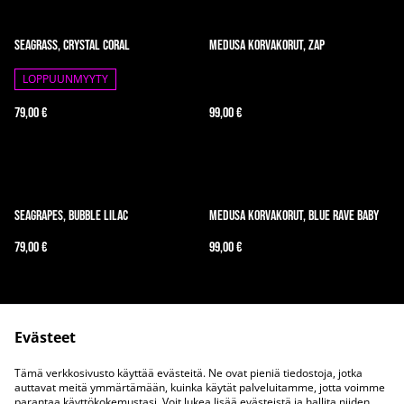
Seagrass, Crystal Coral
Medusa korvakorut, Zap
LOPPUUNMYYTY
79,00 €
99,00 €
Seagrapes, Bubble Lilac
Medusa korvakorut, Blue Rave Baby
79,00 €
99,00 €
Evästeet
Tämä verkkosivusto käyttää evästeitä. Ne ovat pieniä tiedostoja, jotka
auttavat meitä ymmärtämään, kuinka käytät palveluitamme, jotta voimme
parantaa käyttökokemustasi. Voit lukea lisää evästeistä ja hallita niiden