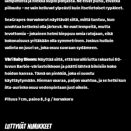
lämpimintä ja hiekka kuplii pohjasta. Ne eivät puhu, eivätkä
piiloudu – ne vain kelluvat ylpeästi kuin itsetietoiset rypäleet.
SeaGrapes-korvakorut näyttävät siltä, miltä tuntuu, kun
unohtaa hetkeksi olla järkevä. Ne ovat lempeitä, mutta
levottomia – jokainen helmi kieppuu omia ratojaan, eikä
kokonaisuus yritäkään olla symmetrinen. Joskus hulluin
valinta on juuri se, joka osuu suoraan sydämeen.
Väri Baby Bloom:
Näyttää siltä, että koralliriutta rakastui 80-
luvun Barbie-väriasteikkoon ja päätti lähteä bileisiin koko
hoidon kanssa. Tämä on pinkkiä, joka ei suostu
käyttäytymään. Hieman vaaraa, paljon vaahtoa, ja se hetki kun
ilta-aurinko osuu vedenpintaan just oikein.
Pituus 7 cm, paino 8,5 g / korvakoru
Liittyvät nimikkeet