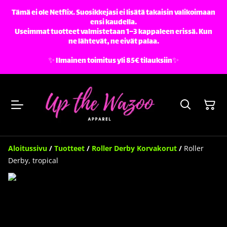
Tämä ei ole Netflix. Suosikkejasi ei lisätä takaisin valikoimaan
ensi kaudella.
Useimmat tuotteet valmistetaan 1–3 kappaleen erissä. Kun
ne lähtevät, ne eivät palaa.
✨️ Ilmainen toimitus yli 85€ tilauksiin✨️
Aloitussivu
/
Tuotteet
/
Roller Derby Korvakorut
/
Roller
Derby, tropical