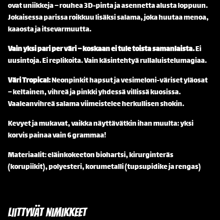
ovat uniikkeja – rouhea 3D-pinta ja asennetta alusta loppuun.
Jokaisessa parissa roikkuu lisäksi salama, joka huutaa menoa,
kaaosta ja itsevarmuutta.
Vain yksi pari per väri – koskaan ei tule toista samanlaista.
Ei
uusintoja. Ei replikoita. Vain käsintehtyä rullaluistelumagiaa.
Väri Tropical:
Neonpinkit hapsut ja vesimeloni-väriset yläosat
– keltainen, vihreä ja pinkki yhdessä villissä kuosissa.
Vaaleanvihreä salama viimeistelee herkullisen shokin.
Kevyet ja mukavat, vaikka näyttävätkin ihan muulta: yksi
korvis painaa vain 6 grammaa!
Materiaalit: eläinkokeeton biohartsi, kirurginteräs
(korupiikit), polyesteri, korumetalli (tupsupidike ja rengas)
Liittyvät nimikkeet