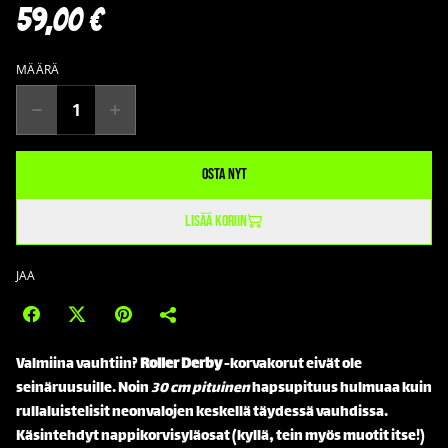
59,00 €
MÄÄRÄ
Osta nyt
Lisää koriin
JAA
Valmiina vauhtiin?
Roller Derby
-korvakorut eivät ole
seinäruusuille. Noin
30 cm pituinen
hapsupituus hulmuaa kuin
rullaluistelisit neonvalojen keskellä täydessä vauhdissa.
Käsintehdyt nappikorvisyläosat (kyllä, tein myös muotit itse!)