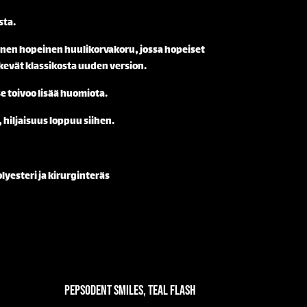
sta.
afinen hopeinen huulikorvakoru, jossa hopeiset
ekevät klassikosta uuden version.
se toivoo lisää huomiota.
 hiljaisuus loppuu siihen.
lyesteri ja kirurginteräs
Pepsodent Smiles, Teal Flash