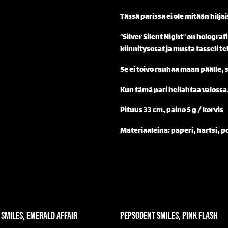
Tässä parissa ei ole mitään hiljai
“Silver Silent Night” on hologr
kiinnitysosat ja musta tasseli t
Se ei toivo rauhaa maan päälle, 
Kun tämä pari heilahtaa valossa,
Pituus 33 cm, paino 5 g / korvis
Materiaaleina: paperi, hartsi, po
Smiles, Emerald Affair
Pepsodent Smiles, Pink Flash