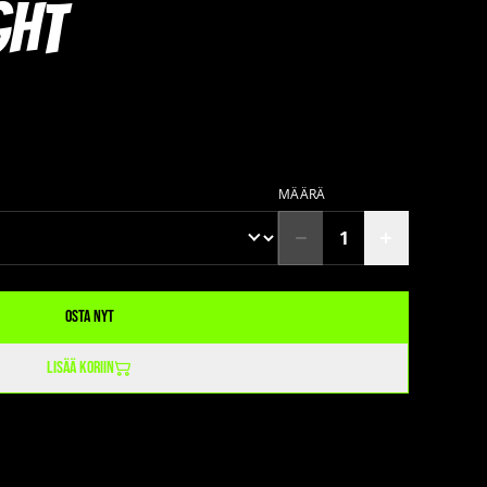
ght
MÄÄRÄ
Osta nyt
Lisää koriin