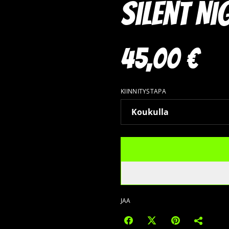
Silent Ni
45,00 €
KIINNITYSTAPA
JAA