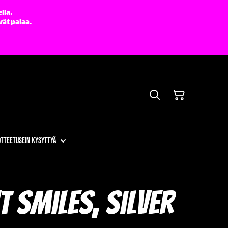
lla.
vät palaa.
otteet
Usein kysyttyä
 Smiles, Silver