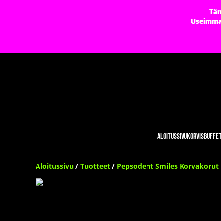
Täm
Useimmat 
Aloitussivu
Korvisbuffe
Aloitussivu
/
Tuotteet
/
Pepsodent Smiles Korvakorut