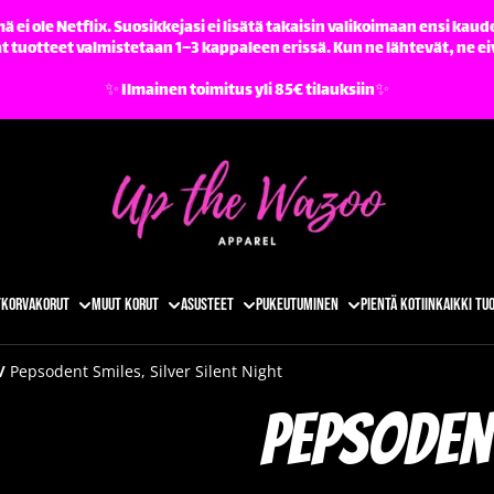
ä ei ole Netflix. Suosikkejasi ei lisätä takaisin valikoimaan ensi kaude
tuotteet valmistetaan 1–3 kappaleen erissä. Kun ne lähtevät, ne ei
✨️ Ilmainen toimitus yli 85€ tilauksiin✨️
t
Korvakorut
Muut korut
Asusteet
Pukeutuminen
Pientä kotiin
Kaikki tu
/
Pepsodent Smiles, Silver Silent Night
Pepsodent